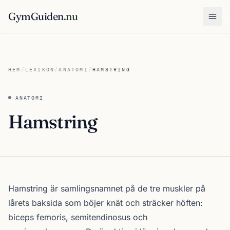
GymGuiden
.nu
Öpp
HEM
/
LEXIKON
/
ANATOMI
/
HAMSTRING
ANATOMI
Hamstring
Hamstring är samlingsnamnet på de tre muskler på
lårets baksida som böjer knät och sträcker höften:
biceps femoris, semitendinosus och