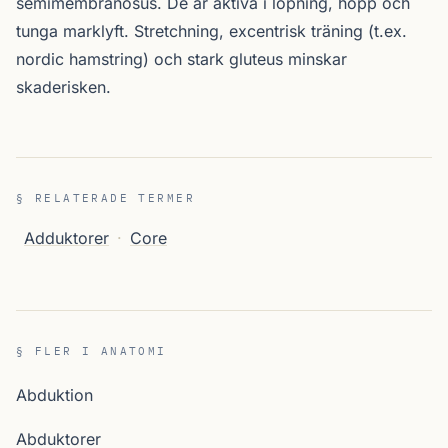
semimembranosus. De är aktiva i löpning, hopp och
tunga marklyft. Stretchning, excentrisk träning (t.ex.
nordic hamstring) och stark gluteus minskar
skaderisken.
§ RELATERADE TERMER
Adduktorer
·
Core
§ FLER I ANATOMI
Abduktion
Abduktorer