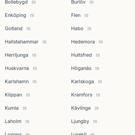
Bollebygd
Burlöv
(1)
(1)
Enköping
Flen
(1)
(1)
Gotland
Habo
(1)
(1)
Hallstahammar
Hedemora
(1)
(1)
Herrljunga
Hultsfred
(1)
(1)
Huskvarna
Höganäs
(1)
(1)
Karlshamn
Karlskoga
(1)
(1)
Klippan
Kramfors
(1)
(1)
Kumla
Kävlinge
(1)
(1)
Laholm
Ljungby
(1)
(1)
Lomma
Lysekil
(1)
(1)