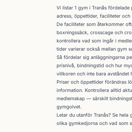
Om gymutbudet i Tranås
Vi listar 1 gym i Tranås fördelade
adress, öppettider, faciliteter och
De faciliteter som återkommer oft
boxningssäck, crosscage och cross
kontrollera vad som ingår i med
tider varierar också mellan gym s
Så fördelar sig anläggningarna pe
prisnivå, bindningstid och hur myc
villkoren och inte bara avståndet 
Priser och öppettider förändras l
information. Kontrollera alltid akt
medlemskap — särskilt bindningsti
gymgolvet.
Letar du utanför Tranås? Se
hela 
olika
gymkedjorna
och vad som ski