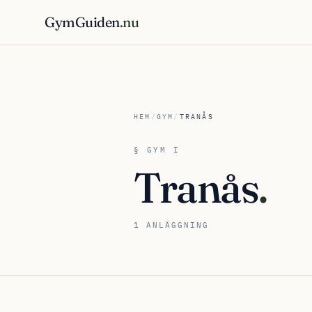
GymGuiden
.nu
HEM
/
GYM
/
TRANÅS
§ GYM I
Tranås
.
1 ANLÄGGNING