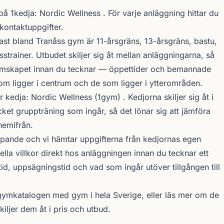
 på 1kedja:
Nordic Wellness
. För varje anläggning hittar du
 kontaktuppgifter.
ast bland Tranåss gym är 11-årsgräns, 13-årsgräns, bastu,
trainer. Utbudet skiljer sig åt mellan anläggningarna, så
lemskapet innan du tecknar — öppettider och bemannade
om ligger i centrum och de som ligger i ytterområden.
r kedja:
Nordic Wellness
(1gym) . Kedjorna skiljer sig åt i
ket gruppträning som ingår, så det lönar sig att jämföra
hemifrån.
öpande och vi hämtar uppgifterna från kedjornas egen
uella villkor direkt hos anläggningen innan du tecknar ett
d, uppsägningstid och vad som ingår utöver tillgången till
gymkatalogen
med gym i hela Sverige, eller läs mer om de
ljer dem åt i pris och utbud.