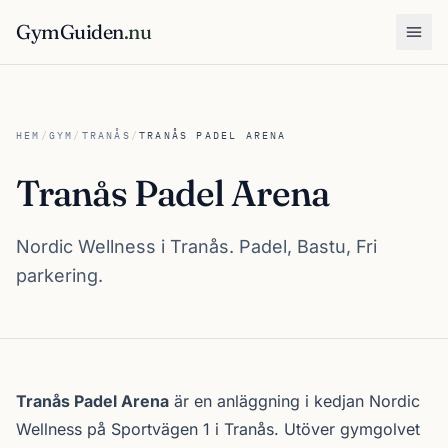
GymGuiden
.nu
Öpp
HEM
/
GYM
/
TRANÅS
/
TRANÅS PADEL ARENA
Tranås Padel Arena
Nordic Wellness i Tranås. Padel, Bastu, Fri
parkering.
Om Tranås Padel Arena
Tranås Padel Arena
är en anläggning i kedjan
Nordic
Wellness
på Sportvägen 1 i
Tranås
. Utöver gymgolvet