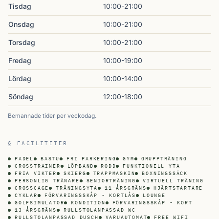
Tisdag
10:00-21:00
Onsdag
10:00-21:00
Torsdag
10:00-21:00
Fredag
10:00-19:00
Lördag
10:00-14:00
Söndag
12:00-18:00
Bemannade tider per veckodag.
§ FACILITETER
PADEL
BASTU
FRI PARKERING
GYM
GRUPPTRÄNING
CROSSTRAINER
LÖPBAND
RODD
FUNKTIONELL YTA
FRIA VIKTER
SKIERG
TRAPPMASKIN
BOXNINGSSÄCK
PERSONLIG TRÄNARE
SENIORTRÄNING
VIRTUELL TRÄNING
CROSSCAGE
TRÄNINGSYTA
11-ÅRSGRÄNS
HJÄRTSTARTARE
CYKLAR
FÖRVARINGSSKÅP - KORTLÅS
LOUNGE
GOLFSIMULATOR
KONDITION
FÖRVARINGSSKÅP - KORT
13-ÅRSGRÄNS
RULLSTOLANPASSAD WC
RULLSTOLANPASSAD DUSCH
VARUAUTOMAT
FREE WIFI