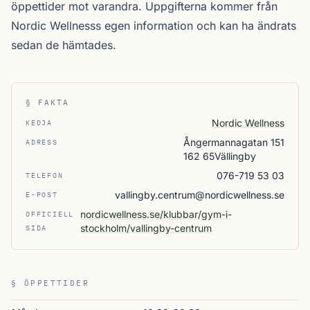
öppettider mot varandra. Uppgifterna kommer från
Nordic Wellnesss egen information och kan ha ändrats
sedan de hämtades.
§ FAKTA
Nordic Wellness
KEDJA
Ångermannagatan 151
ADRESS
162 65Vällingby
076-719 53 03
TELEFON
vallingby.centrum@nordicwellness.se
E-POST
nordicwellness.se/klubbar/gym-i-
OFFICIELL
stockholm/vallingby-centrum
SIDA
§ ÖPPETTIDER