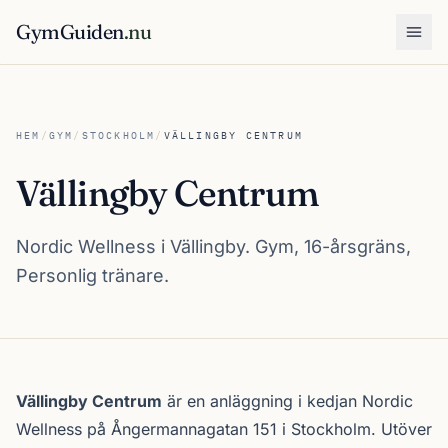
GymGuiden
.nu
Öpp
HEM
/
GYM
/
STOCKHOLM
/
VÄLLINGBY CENTRUM
Vällingby Centrum
Nordic Wellness i Vällingby. Gym, 16-årsgräns,
Personlig tränare.
Om Vällingby Centrum
Vällingby Centrum
är en anläggning i kedjan
Nordic
Wellness
på Ångermannagatan 151 i
Stockholm
. Utöver