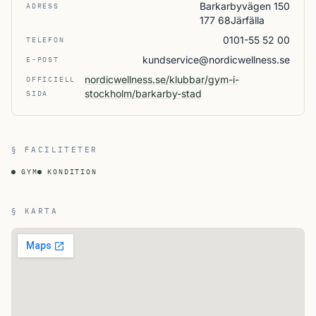
Barkarbyvägen 150
ADRESS
177 68Järfälla
0101-55 52 00
TELEFON
kundservice@nordicwellness.se
E-POST
nordicwellness.se/klubbar/gym-i-
OFFICIELL
stockholm/barkarby-stad
SIDA
§ FACILITETER
GYM
KONDITION
§ KARTA