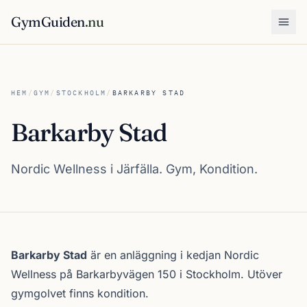
GymGuiden
.nu
Öpp
HEM
/
GYM
/
STOCKHOLM
/
BARKARBY STAD
Barkarby Stad
Nordic Wellness i Järfälla. Gym, Kondition.
Om Barkarby Stad
Barkarby Stad
är en anläggning i kedjan
Nordic
Wellness
på Barkarbyvägen 150 i
Stockholm
. Utöver
gymgolvet finns kondition.