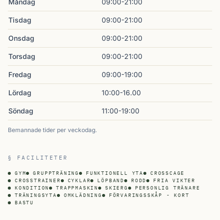
Måndag
09:00-21:00
Tisdag
09:00-21:00
Onsdag
09:00-21:00
Torsdag
09:00-21:00
Fredag
09:00-19:00
Lördag
10:00-16.00
Söndag
11:00-19:00
Bemannade tider per veckodag.
§ FACILITETER
GYM
GRUPPTRÄNING
FUNKTIONELL YTA
CROSSCAGE
CROSSTRAINER
CYKLAR
LÖPBAND
RODD
FRIA VIKTER
KONDITION
TRAPPMASKIN
SKIERG
PERSONLIG TRÄNARE
TRÄNINGSYTA
OMKLÄDNING
FÖRVARINGSSKÅP - KORT
BASTU