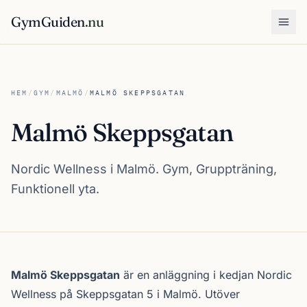
GymGuiden
.nu
Öpp
HEM
/
GYM
/
MALMÖ
/
MALMÖ SKEPPSGATAN
Malmö Skeppsgatan
Nordic Wellness i Malmö. Gym, Gruppträning,
Funktionell yta.
Om Malmö Skeppsgatan
Malmö Skeppsgatan
är en anläggning i kedjan
Nordic
Wellness
på Skeppsgatan 5 i
Malmö
. Utöver