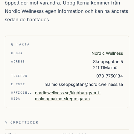
öppettider mot varandra. Uppgifterna kommer från
Nordic Wellnesss egen information och kan ha ändrats
sedan de hämtades.
§ FAKTA
Nordic Wellness
KEDJA
Skeppsgatan 5
ADRESS
211 11Malmö
073-7750134
TELEFON
malmo.skeppsgatan@nordicwellness.se
E-POST
nordicwellness.se/klubbar/gym-i-
OFFICIELL
malmo/malmo-skeppsgatan
SIDA
§ ÖPPETTIDER