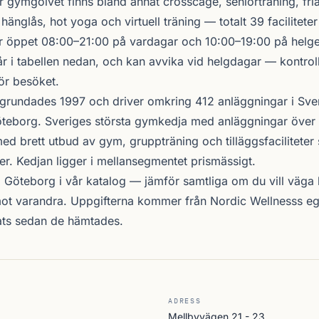
r gymgolvet finns bland annat crosscage, seniorträning, fria
hänglås, hot yoga och virtuell träning — totalt 39 faciliteter
 öppet 08:00–21:00 på vardagar och 10:00–19:00 på helgen
r i tabellen nedan, och kan avvika vid helgdagar — kontrol
ör besöket.
grundades 1997 och driver omkring 412 anläggningar i Sve
teborg. Sveriges största gymkedja med anläggningar över 
d brett utbud av gym, gruppträning och tilläggsfacilitete
er. Kedjan ligger i mellansegmentet prismässigt.
i Göteborg i vår katalog —
jämför samtliga
om du vill väga l
ot varandra. Uppgifterna kommer från Nordic Wellnesss eg
ats sedan de hämtades.
ADRESS
Mellbyvägen 21 - 23