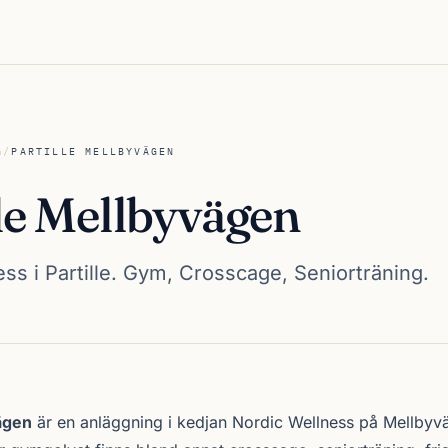
G
/
PARTILLE MELLBYVÄGEN
lle Mellbyvägen
ss i Partille. Gym, Crosscage, Seniorträning.
byvägen
ägen
är en anläggning i kedjan
Nordic Wellness
på Mellbyvä