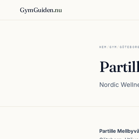
GymGuiden
.nu
HEM
/
GYM
/
GÖTEBOR
Parti
Nordic Wellne
Om Partille Mell
Partille Mellbyv