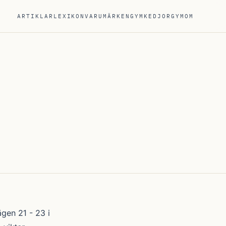
ARTIKLAR
LEXIKON
VARUMÄRKEN
GYMKEDJOR
GYM
OM
gen 21 - 23 i