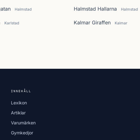
atan
Halmstad Hallarna
Halmstad
Halmstad
n
Kalmar Giraffen
Karlstad
Kalmar
INNEHÅLL
Lexikon
Artiklar
Varumärken
Gymkedjor