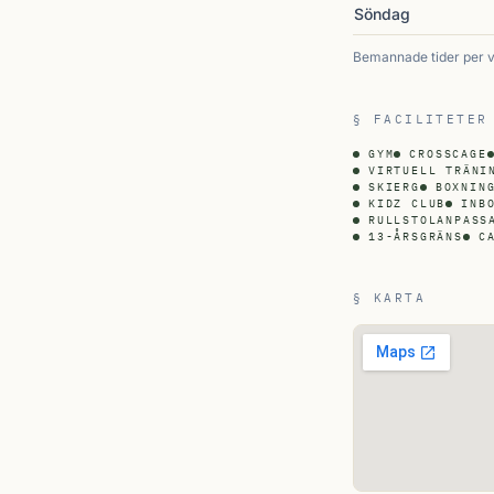
Söndag
Bemannade tider per 
§ FACILITETER
GYM
CROSSCAGE
VIRTUELL TRÄNI
SKIERG
BOXNIN
KIDZ CLUB
INB
RULLSTOLANPASS
13-ÅRSGRÄNS
C
§ KARTA