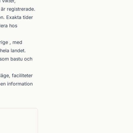
 vikter,
 är registrerade.
. Exakta tider
lera hos
rige , med
hela landet.
r som bastu och
äge, faciliteter
en information