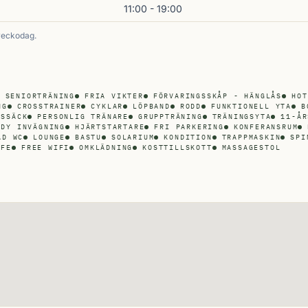
11:00 - 19:00
veckodag.
SENIORTRÄNING
FRIA VIKTER
FÖRVARINGSSKÅP - HÄNGLÅS
HOT
NG
CROSSTRAINER
CYKLAR
LÖPBAND
RODD
FUNKTIONELL YTA
B
GSSÄCK
PERSONLIG TRÄNARE
GRUPPTRÄNING
TRÄNINGSYTA
11-ÅR
ODY INVÄGNING
HJÄRTSTARTARE
FRI PARKERING
KONFERANSRUM
AD WC
LOUNGE
BASTU
SOLARIUM
KONDITION
TRAPPMASKIN
SPI
AFE
FREE WIFI
OMKLÄDNING
KOSTTILLSKOTT
MASSAGESTOL