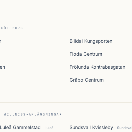
 GÖTEBORG
m
Billdal Kungsporten
Floda Centrum
sen
Frölunda Kontrabasgatan
Gråbo Centrum
C WELLNESS-ANLÄGGNINGAR
 Luleå Gammelstad
Sundsvall Kvissleby
Luleå
Sundsval