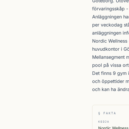
Göteborg
. Utöve
förvaringsskåp - 
Anläggningen har
per veckodag stå
anläggningen inf
Nordic Wellness
huvudkontor i Gö
Mellansegment me
pool på vissa ort
Det finns 9 gym 
och öppettider m
och kan ha ändr
§ FAKTA
KEDJA
Nordic Wellness