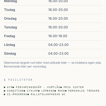
Måndag
16.00-20.00
Tisdag
16.00-20.00
Onsdag
16.00-20.00
Torsdag
16.00-20.00
Fredag
16.00-19.00
Lördag
04.00-23.00
Söndag
04.00-23.00
Obemannat dygnet runt eller med utökade tider — se klubbens egen sida.
Bemannade tider per veckodag.
§ FACILITETER
GYM
FÖRVARINGSSKÅP - KORTLÅS
FRIA VIKTER
KONDITION
CYKLAR
LÖPBAND
RODD
PERSONLIG TRÄNARE
11-ÅRSGRÄNS
RULLSTOLANPASSAD WC