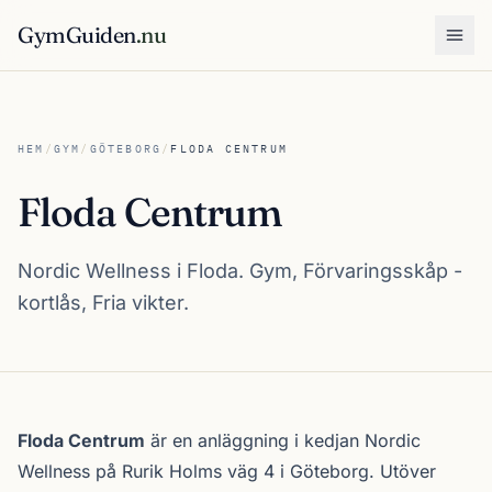
GymGuiden
.nu
Öpp
HEM
/
GYM
/
GÖTEBORG
/
FLODA CENTRUM
Floda Centrum
Nordic Wellness i Floda. Gym, Förvaringsskåp -
kortlås, Fria vikter.
Om Floda Centrum
Floda Centrum
är en anläggning i kedjan
Nordic
Wellness
på Rurik Holms väg 4 i
Göteborg
. Utöver