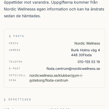
öppettider mot varandra. Uppgifterna kommer från
Nordic Wellnesss egen information och kan ha ändrats
sedan de hämtades.
§ FAKTA
Nordic Wellness
KEDJA
Rurik Holms väg 4
ADRESS
448 30Floda
010-155 53 19
TELEFON
floda.centrum@nordicwellness.se
E-POST
nordicwellness.se/klubbar/gym-i-
OFFICIELL
goteborg/floda-centrum
SIDA
§ ÖPPETTIDER