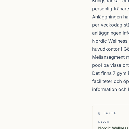
Kungsbacka
. Ut
personlig tränare
Anläggningen ha
per veckodag stå
anläggningen inf
Nordic Wellness
huvudkontor i Gö
Mellansegment me
pool på vissa ort
Det finns 7 gym 
faciliteter och 
information och
§ FAKTA
KEDJA
Nordic Wellness