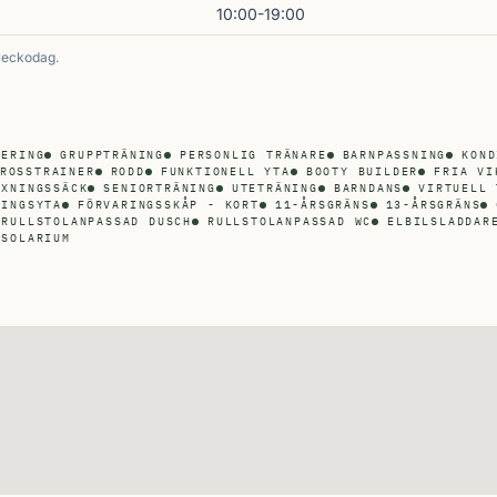
10:00-19:00
veckodag.
KERING
GRUPPTRÄNING
PERSONLIG TRÄNARE
BARNPASSNING
KOND
ROSSTRAINER
RODD
FUNKTIONELL YTA
BOOTY BUILDER
FRIA VI
OXNINGSSÄCK
SENIORTRÄNING
UTETRÄNING
BARNDANS
VIRTUELL 
NINGSYTA
FÖRVARINGSSKÅP - KORT
11-ÅRSGRÄNS
13-ÅRSGRÄNS
RULLSTOLANPASSAD DUSCH
RULLSTOLANPASSAD WC
ELBILSLADDAR
SOLARIUM