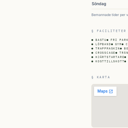
Söndag
Bemannade tider per 
§ FACILITETER
BASTU
FRI PAR
LÖPBAND
GYM
C
TRAPPMASKIN
B
CROSSCAGE
TRÄ
HJÄRTSTARTARE
KOSTTILLSKOTT
§ KARTA