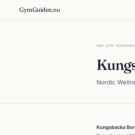
GymGuiden
.nu
HEM
/
GYM
/
KUNGSBA
Kungs
Nordic Wellne
Om Kungsbacka 
Kungsbacka Bo