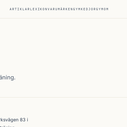
ARTIKLAR
LEXIKON
VARUMÄRKEN
GYMKEDJOR
GYM
OM
äning.
ksvägen 83 i