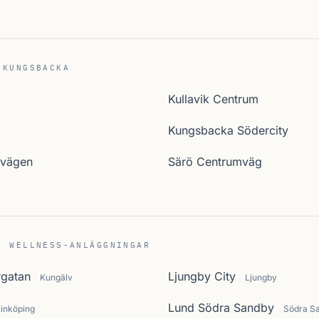
 KUNGSBACKA
Kullavik Centrum
Kungsbacka Södercity
svägen
Särö Centrumväg
C WELLNESS-ANLÄGGNINGAR
rgatan
Ljungby City
Kungälv
Ljungby
Lund Södra Sandby
Linköping
Södra S