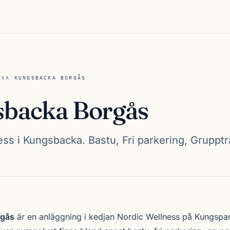
CKA
/
KUNGSBACKA BORGÅS
backa Borgås
ss i Kungsbacka. Bastu, Fri parkering, Grupptr
Borgås
rgås
är en anläggning i kedjan
Nordic Wellness
på Kungspar