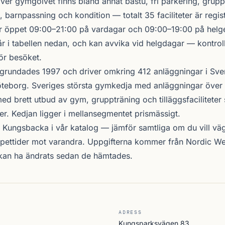
över gymgolvet finns bland annat bastu, fri parkering, grupp
, barnpassning och kondition — totalt 35 faciliteter är regis
r öppet 09:00–21:00 på vardagar och 09:00–19:00 på helge
r i tabellen nedan, och kan avvika vid helgdagar — kontrol
ör besöket.
grundades 1997 och driver omkring 412 anläggningar i Sve
teborg. Sveriges största gymkedja med anläggningar över 
d brett utbud av gym, gruppträning och tilläggsfacilitete
er. Kedjan ligger i mellansegmentet prismässigt.
i Kungsbacka i vår katalog —
jämför samtliga
om du vill väg
öppettider mot varandra. Uppgifterna kommer från Nordic W
 kan ha ändrats sedan de hämtades.
ADRESS
Kungsparksvägen 83