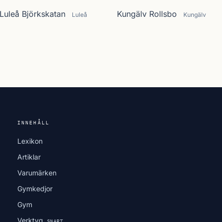
Luleå Björkskatan
Kungälv Rollsbo
Luleå
Kungälv
INNEHÅLL
Lexikon
Artiklar
Varumärken
Gymkedjor
Gym
Verktyg
SNART