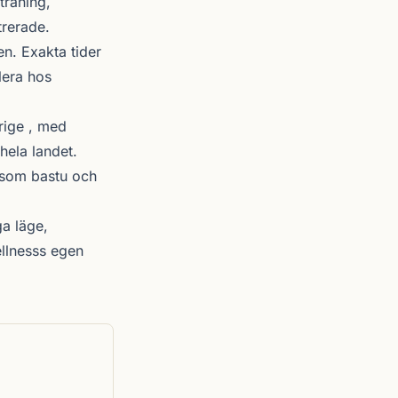
träning,
trerade.
n. Exakta tider
lera hos
rige , med
hela landet.
r som bastu och
a läge,
ellnesss egen