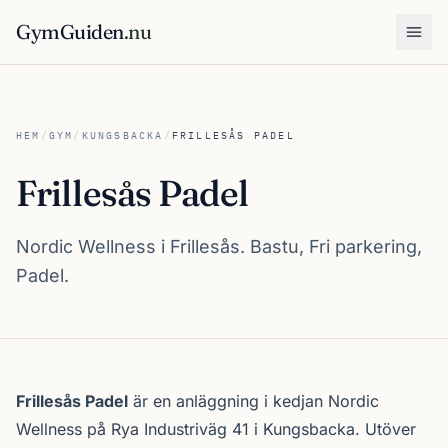
GymGuiden
.nu
Öpp
HEM
/
GYM
/
KUNGSBACKA
/
FRILLESÅS PADEL
Frillesås Padel
Nordic Wellness i Frillesås. Bastu, Fri parkering,
Padel.
Om Frillesås Padel
Frillesås Padel
är en anläggning i kedjan
Nordic
Wellness
på Rya Industriväg 41 i
Kungsbacka
. Utöver