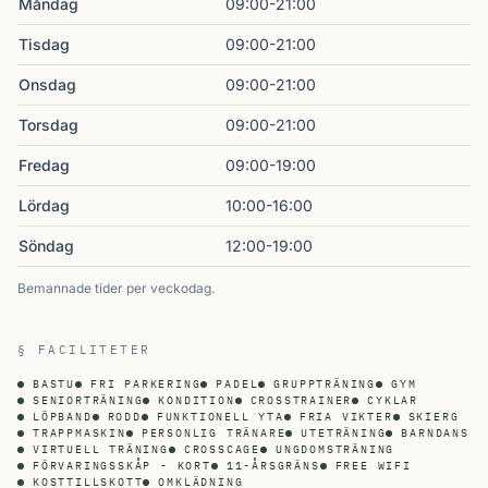
Måndag
09:00-21:00
Tisdag
09:00-21:00
Onsdag
09:00-21:00
Torsdag
09:00-21:00
Fredag
09:00-19:00
Lördag
10:00-16:00
Söndag
12:00-19:00
Bemannade tider per veckodag.
§ FACILITETER
BASTU
FRI PARKERING
PADEL
GRUPPTRÄNING
GYM
SENIORTRÄNING
KONDITION
CROSSTRAINER
CYKLAR
LÖPBAND
RODD
FUNKTIONELL YTA
FRIA VIKTER
SKIERG
TRAPPMASKIN
PERSONLIG TRÄNARE
UTETRÄNING
BARNDANS
VIRTUELL TRÄNING
CROSSCAGE
UNGDOMSTRÄNING
FÖRVARINGSSKÅP - KORT
11-ÅRSGRÄNS
FREE WIFI
KOSTTILLSKOTT
OMKLÄDNING