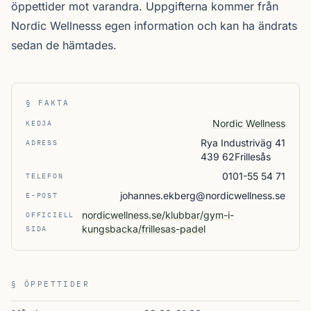
öppettider mot varandra. Uppgifterna kommer från
Nordic Wellnesss egen information och kan ha ändrats
sedan de hämtades.
§ FAKTA
Nordic Wellness
KEDJA
Rya Industriväg 41
ADRESS
439 62Frillesås
0101-55 54 71
TELEFON
johannes.ekberg@nordicwellness.se
E-POST
nordicwellness.se/klubbar/gym-i-
OFFICIELL
kungsbacka/frillesas-padel
SIDA
§ ÖPPETTIDER