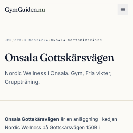
GymGuiden
.nu
Öpp
HEM
/
GYM
/
KUNGSBACKA
/
ONSALA GOTTSKÄRSVÄGEN
Onsala Gottskärsvägen
Nordic Wellness i Onsala. Gym, Fria vikter,
Gruppträning.
Om Onsala Gottskärsvägen
Onsala Gottskärsvägen
är en anläggning i kedjan
Nordic Wellness
på Gottskärsvägen 150B i