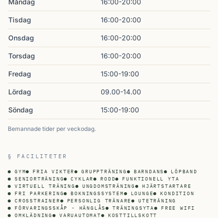
Måndag
16:00-20:00
Tisdag
16:00-20:00
Onsdag
16:00-20:00
Torsdag
16:00-20:00
Fredag
15:00-19:00
Lördag
09.00-14.00
Söndag
15:00-19:00
Bemannade tider per veckodag.
§ FACILITETER
GYM
FRIA VIKTER
GRUPPTRÄNING
BARNDANS
LÖPBAND
SENIORTRÄNING
CYKLAR
RODD
FUNKTIONELL YTA
VIRTUELL TRÄNING
UNGDOMSTRÄNING
HJÄRTSTARTARE
FRI PARKERING
BOKNINGSSYSTEM
LOUNGE
KONDITION
CROSSTRAINER
PERSONLIG TRÄNARE
UTETRÄNING
FÖRVARINGSSKÅP - HÄNGLÅS
TRÄNINGSYTA
FREE WIFI
OMKLÄDNING
VARUAUTOMAT
KOSTTILLSKOTT