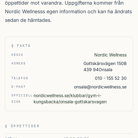
öppettider mot varandra. Uppgifterna kommer från
Nordic Wellnesss egen information och kan ha ändrats
sedan de hämtades.
§ FAKTA
Nordic Wellness
KEDJA
Gottskärsvägen 150B
ADRESS
439 94Onsala
010 - 155 52 30
TELEFON
onsala@nordicwellness.se
E-POST
nordicwellness.se/klubbar/gym-i-
OFFICIELL
kungsbacka/onsala-gottskarsvagen
SIDA
§ ÖPPETTIDER