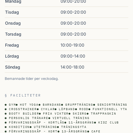
Måndag
09:00-20:00
Tisdag
09:00-20:00
Onsdag
09:00-20:00
Torsdag
09:00-20:00
Fredag
10:00-19:00
Lördag
09:00-14:00
Söndag
14:00-18:00
Bemannade tider per veckodag.
§ FACILITETER
GYM
HOT YOGA
BARNDANS
GRUPPTRÄNING
SENIORTRÄNING
CROSSTRAINER
CYKLAR
LÖPBAND
RODD
FUNKTIONELL YTA
BOOTY BUILDER
FRIA VIKTER
SKIERG
TRAPPMASKIN
PERSONLIG TRÄNARE
VIRTUELL TRÄNING
FÖRVARINGSSKÅP - KORTLÅS
11-ÅRSGRÄNS
KIDZ CLUB
KONDITION
UTETRÄNING
TRÄNINGSYTA
FÖRVARINGSSKÅP - KORT
13-ÅRSGRÄNS
CAFE