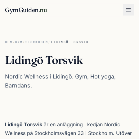
GymGuiden
.nu
Öpp
HEM
/
GYM
/
STOCKHOLM
/
LIDINGÖ TORSVIK
Lidingö Torsvik
Nordic Wellness i Lidingö. Gym, Hot yoga,
Barndans.
Om Lidingö Torsvik
Lidingö Torsvik
är en anläggning i kedjan
Nordic
Wellness
på Stockholmsvägen 33 i
Stockholm
. Utöver