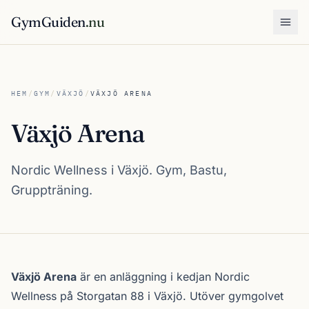
GymGuiden
.nu
Öpp
HEM
/
GYM
/
VÄXJÖ
/
VÄXJÖ ARENA
Växjö Arena
Nordic Wellness i Växjö. Gym, Bastu,
Gruppträning.
Om Växjö Arena
Växjö Arena
är en anläggning i kedjan
Nordic
Wellness
på Storgatan 88 i
Växjö
. Utöver gymgolvet