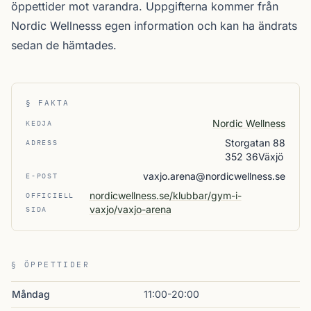
öppettider mot varandra. Uppgifterna kommer från
Nordic Wellnesss egen information och kan ha ändrats
sedan de hämtades.
§ FAKTA
Nordic Wellness
KEDJA
Storgatan 88
ADRESS
352 36Växjö
vaxjo.arena@nordicwellness.se
E-POST
nordicwellness.se/klubbar/gym-i-
OFFICIELL
vaxjo/vaxjo-arena
SIDA
§ ÖPPETTIDER
Måndag
11:00-20:00