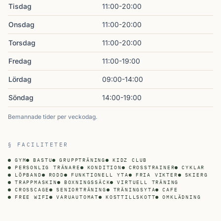
Tisdag
11:00-20:00
Onsdag
11:00-20:00
Torsdag
11:00-20:00
Fredag
11:00-19:00
Lördag
09:00-14:00
Söndag
14:00-19:00
Bemannade tider per veckodag.
§ FACILITETER
GYM
BASTU
GRUPPTRÄNING
KIDZ CLUB
PERSONLIG TRÄNARE
KONDITION
CROSSTRAINER
CYKLAR
LÖPBAND
RODD
FUNKTIONELL YTA
FRIA VIKTER
SKIERG
TRAPPMASKIN
BOXNINGSSÄCK
VIRTUELL TRÄNING
CROSSCAGE
SENIORTRÄNING
TRÄNINGSYTA
CAFE
FREE WIFI
VARUAUTOMAT
KOSTTILLSKOTT
OMKLÄDNING