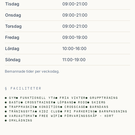
Tisdag
09:00-21:00
Onsdag
09:00-21:00
Torsdag
09:00-21:00
Fredag
09:00-19:00
Lördag
10:00-16:00
Söndag
11:00-19:00
Bemannade tider per veckodag.
§ FACILITETER
GYM
FUNKTIONELL YTA
FRIA VIKTER
GRUPPTRÄNING
BASTU
CROSSTRAINER
LÖPBAND
RODD
SKIERG
TRAPPMASKIN
KONDITION
CROSSCAGE
BARNDANS
TRÄNINGSYTA
KIDZ CLUB
FRI PARKERING
BARNPASSNING
VARUAUTOMAT
FREE WIFI
FÖRVARINGSSKÅP - KORT
OMKLÄDNING