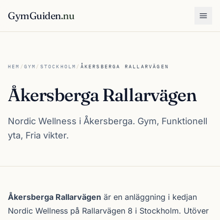
GymGuiden
.nu
Öpp
HEM
/
GYM
/
STOCKHOLM
/
ÅKERSBERGA RALLARVÄGEN
Åkersberga Rallarvägen
Nordic Wellness i Åkersberga. Gym, Funktionell
yta, Fria vikter.
Om Åkersberga Rallarvägen
Åkersberga Rallarvägen
är en anläggning i kedjan
Nordic Wellness
på Rallarvägen 8 i
Stockholm
. Utöver