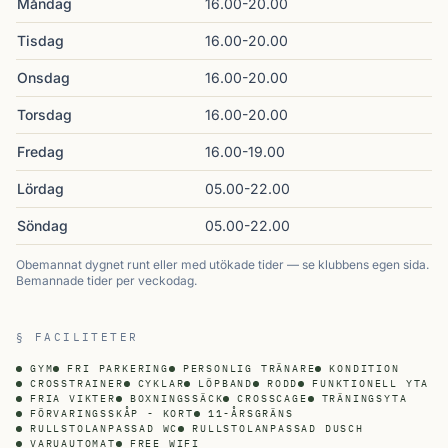
Måndag
16.00-20.00
Tisdag
16.00-20.00
Onsdag
16.00-20.00
Torsdag
16.00-20.00
Fredag
16.00-19.00
Lördag
05.00-22.00
Söndag
05.00-22.00
Obemannat dygnet runt eller med utökade tider — se klubbens egen sida.
Bemannade tider per veckodag.
§ FACILITETER
GYM
FRI PARKERING
PERSONLIG TRÄNARE
KONDITION
CROSSTRAINER
CYKLAR
LÖPBAND
RODD
FUNKTIONELL YTA
FRIA VIKTER
BOXNINGSSÄCK
CROSSCAGE
TRÄNINGSYTA
FÖRVARINGSSKÅP - KORT
11-ÅRSGRÄNS
RULLSTOLANPASSAD WC
RULLSTOLANPASSAD DUSCH
VARUAUTOMAT
FREE WIFI