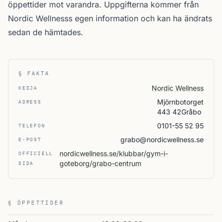
öppettider mot varandra. Uppgifterna kommer från
Nordic Wellnesss egen information och kan ha ändrats
sedan de hämtades.
§ FAKTA
Nordic Wellness
KEDJA
Mjörnbotorget
ADRESS
443 42Gråbo
0101-55 52 95
TELEFON
grabo@nordicwellness.se
E-POST
nordicwellness.se/klubbar/gym-i-
OFFICIELL
goteborg/grabo-centrum
SIDA
§ ÖPPETTIDER