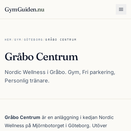
GymGuiden
.nu
Öpp
HEM
/
GYM
/
GÖTEBORG
/
GRÅBO CENTRUM
Gråbo Centrum
Nordic Wellness i Gråbo. Gym, Fri parkering,
Personlig tränare.
Om Gråbo Centrum
Gråbo Centrum
är en anläggning i kedjan
Nordic
Wellness
på Mjörnbotorget i
Göteborg
. Utöver