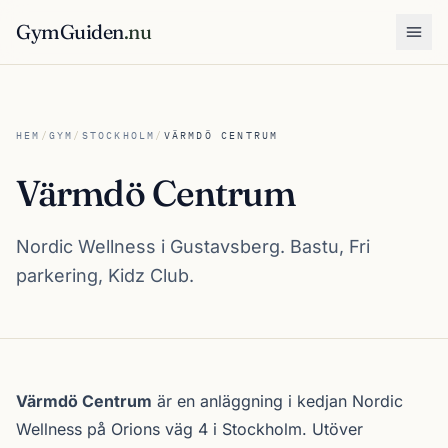
GymGuiden
.nu
Öpp
HEM
/
GYM
/
STOCKHOLM
/
VÄRMDÖ CENTRUM
Värmdö Centrum
Nordic Wellness i Gustavsberg. Bastu, Fri
parkering, Kidz Club.
Om Värmdö Centrum
Värmdö Centrum
är en anläggning i kedjan
Nordic
Wellness
på Orions väg 4 i
Stockholm
. Utöver