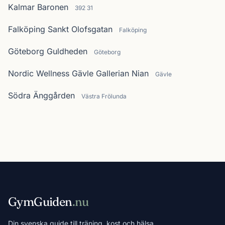
Kalmar Baronen
392 31
Falköping Sankt Olofsgatan
Falköping
Göteborg Guldheden
Göteborg
Nordic Wellness Gävle Gallerian Nian
Gävle
Södra Änggården
Västra Frölunda
GymGuiden
.nu
Din svenska guide till träning, kost och hälsa.