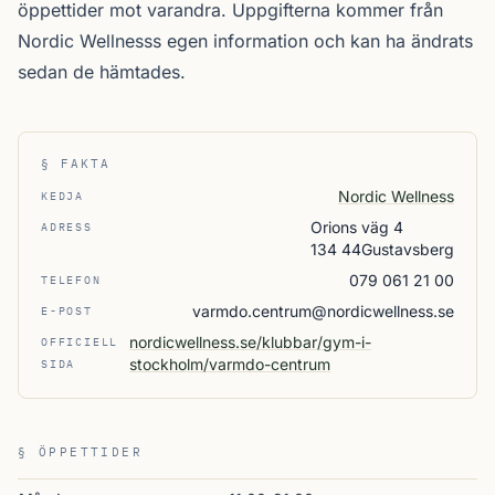
öppettider mot varandra. Uppgifterna kommer från
Nordic Wellnesss egen information och kan ha ändrats
sedan de hämtades.
§ FAKTA
Nordic Wellness
KEDJA
Orions väg 4
ADRESS
134 44Gustavsberg
079 061 21 00
TELEFON
varmdo.centrum@nordicwellness.se
E-POST
nordicwellness.se/klubbar/gym-i-
OFFICIELL
stockholm/varmdo-centrum
SIDA
§ ÖPPETTIDER