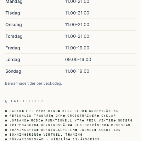
Måndag
11.00-21.00
Tisdag
11.00-21.00
Onsdag
11.00-21.00
Torsdag
11.00-21.00
Fredag
11.00-19.00
Lördag
09.00-16.00
Söndag
11.00-19.00
Bemannade tider per veckodag.
§ FACILITETER
BASTU
FRI PARKERING
KIDZ CLUB
GRUPPTRÄNING
PERSONLIG TRÄNARE
GYM
CROSSTRAINER
CYKLAR
LÖPBAND
RODD
FUNKTIONELL YTA
FRIA VIKTER
SKIERG
TRAPPMASKIN
BOXNINGSSÄCK
SENIORTRÄNING
CROSSCAGE
TRÄNINGSYTA
BOKNINGSSYSTEM
LOUNGE
KONDITION
BOXNINGSRING
VIRTUELL TRÄNING
FÖRVARINGSSKÅP - HÄNGLÅS
13-ÅRSGRÄNS