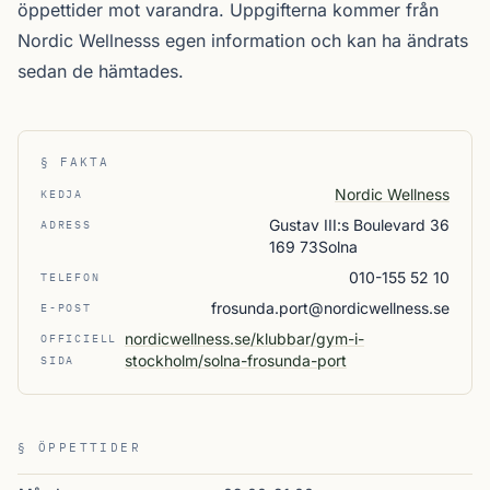
öppettider mot varandra. Uppgifterna kommer från
Nordic Wellnesss egen information och kan ha ändrats
sedan de hämtades.
§ FAKTA
Nordic Wellness
KEDJA
Gustav III:s Boulevard 36
ADRESS
169 73Solna
010-155 52 10
TELEFON
frosunda.port@nordicwellness.se
E-POST
nordicwellness.se/klubbar/gym-i-
OFFICIELL
stockholm/solna-frosunda-port
SIDA
§ ÖPPETTIDER