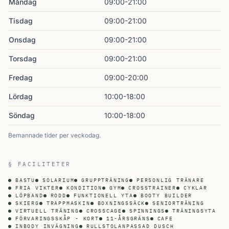
Måndag
09:00-21:00
Tisdag
09:00-21:00
Onsdag
09:00-21:00
Torsdag
09:00-21:00
Fredag
09:00-20:00
Lördag
10:00-18:00
Söndag
10:00-18:00
Bemannade tider per veckodag.
§ FACILITETER
BASTU
SOLARIUM
GRUPPTRÄNING
PERSONLIG TRÄNARE
FRIA VIKTER
KONDITION
GYM
CROSSTRAINER
CYKLAR
LÖPBAND
RODD
FUNKTIONELL YTA
BOOTY BUILDER
SKIERG
TRAPPMASKIN
BOXNINGSSÄCK
SENIORTRÄNING
VIRTUELL TRÄNING
CROSSCAGE
SPINNINGS
TRÄNINGSYTA
FÖRVARINGSSKÅP - KORT
11-ÅRSGRÄNS
CAFE
INBODY INVÄGNING
RULLSTOLANPASSAD DUSCH