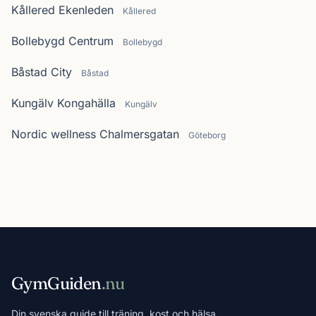
Kållered Ekenleden
Kållered
Bollebygd Centrum
Bollebygd
Båstad City
Båstad
Kungälv Kongahälla
Kungälv
Nordic wellness Chalmersgatan
Göteborg
GymGuiden
.nu
Din svenska guide till träning, kost och hälsa.