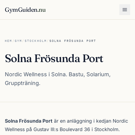
GymGuiden
.nu
Öpp
HEM
/
GYM
/
STOCKHOLM
/
SOLNA FRÖSUNDA PORT
Solna Frösunda Port
Nordic Wellness i Solna. Bastu, Solarium,
Gruppträning.
Om Solna Frösunda Port
Solna Frösunda Port
är en anläggning i kedjan
Nordic
Wellness
på Gustav III:s Boulevard 36 i
Stockholm
.