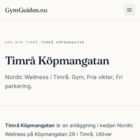
GymGuiden
.nu
Öpp
HEM
/
GYM
/
TIMRÅ
/
TIMRÅ KÖPMANGATAN
Timrå Köpmangatan
Nordic Wellness i Timrå. Gym, Fria vikter, Fri
parkering.
Om Timrå Köpmangatan
Timrå Köpmangatan
är en anläggning i kedjan
Nordic
Wellness
på Köpmangatan 29 i
Timrå
. Utöver