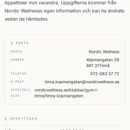
öppettider mot varandra. Uppgifterna kommer från
Nordic Wellnesss egen information och kan ha ändrats
sedan de hämtades.
§ FAKTA
Nordic Wellness
KEDJA
Köpmangatan 29
ADRESS
861 31Timrå
072-083 57 72
TELEFON
timra.kopmangatan@nordicwellness.se
E-POST
nordicwellness.se/klubbar/gym-i-
OFFICIELL
timra/timra-kopmangatan
SIDA
§ ÖPPETTIDER