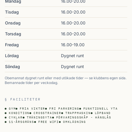
Måndag
16.00-20.00
Tisdag
16.00-20.00
Onsdag
16.00-20.00
Torsdag
16.00-20.00
Fredag
16.00-19.00
Lördag
Dygnet runt
Söndag
Dygnet runt
Obemannat dygnet runt eller med utökade tider — se klubbens egen sida.
Bemannade tider per veckodag.
§ FACILITETER
GYM
FRIA VIKTER
FRI PARKERING
FUNKTIONELL YTA
KONDITION
CROSSTRAINER
TRAPPMASKIN
LÖPBAND
CYKLAR
TRÄNINGSYTA
FÖRVARINGSSKÅP - HÄNGLÅS
11-ÅRSGRÄNS
FREE WIFI
OMKLÄDNING