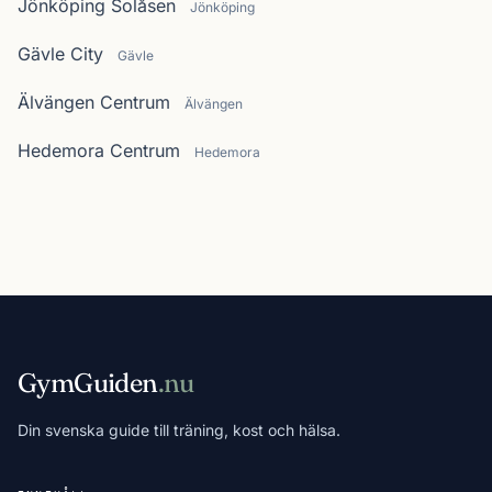
Jönköping Solåsen
Jönköping
Gävle City
Gävle
Älvängen Centrum
Älvängen
Hedemora Centrum
Hedemora
GymGuiden
.nu
Din svenska guide till träning, kost och hälsa.