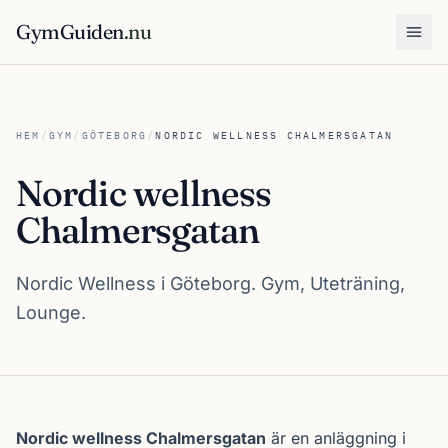
GymGuiden
.nu
Öpp
HEM
/
GYM
/
GÖTEBORG
/
NORDIC WELLNESS CHALMERSGATAN
Nordic wellness
Chalmersgatan
Nordic Wellness i Göteborg. Gym, Uteträning,
Lounge.
Om Nordic wellness Chalmersgatan
Nordic wellness Chalmersgatan
är en anläggning i