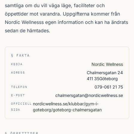
samtliga
om du vill väga läge, faciliteter och
öppettider mot varandra. Uppgifterna kommer från
Nordic Wellnesss egen information och kan ha ändrats
sedan de hämtades.
§ FAKTA
Nordic Wellness
KEDJA
Chalmersgatan 24
ADRESS
411 35Göteborg
079-061 21 75
TELEFON
chalmersgatan@nordicwellness.se
E-POST
nordicwellness.se/klubbar/gym-i-
OFFICIELL
goteborg/goteborg-chalmersgatan
SIDA
§ ÖPPETTIDER