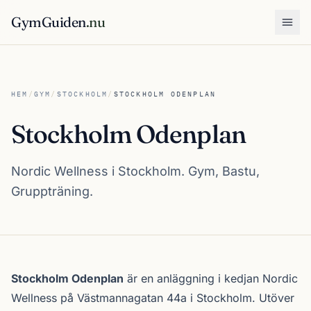
GymGuiden
.nu
Öpp
HEM
/
GYM
/
STOCKHOLM
/
STOCKHOLM ODENPLAN
Stockholm Odenplan
Nordic Wellness i Stockholm. Gym, Bastu,
Gruppträning.
Om Stockholm Odenplan
Stockholm Odenplan
är en anläggning i kedjan
Nordic
Wellness
på Västmannagatan 44a i
Stockholm
. Utöver