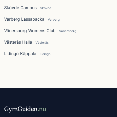
Skövde Campus
Skövde
Varberg Lassabacka
Varberg
Vänersborg Womens Club
Vänersborg
Västerås Hälla
Västerås
Lidingö Käppala
Lidingö
GymGuiden
.nu