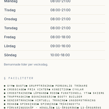
Måndag
08:00-21:00
Tisdag
08:00-21:00
Onsdag
08:00-21:00
Torsdag
08:00-21:00
Fredag
08:00-18:00
Lördag
09:00-16:00
Söndag
10:00-18:00
Bemannade tider per veckodag.
§ FACILITETER
GYM
BASTU
GRUPPTRÄNING
PERSONLIG TRÄNARE
CROSSCAGE
FRIA VIKTER
KONDITION
CYKLAR
CROSSTRAINER
LÖPBAND
RODD
FUNKTIONELL YTA
SKIERG
TRAPPMASKIN
BOXNINGSSÄCK
BOOTY BUILDER
SENIORTRÄNING
VIRTUELL TRÄNING
UNGDOMSTRÄNING
REHAB
SPINNINGS
SPINNING
TRÄNINGSYTA
FÖRVARINGSSKÅP - HÄNGLÅS
11-ÅRSGRÄNS
13-ÅRSGRÄNS