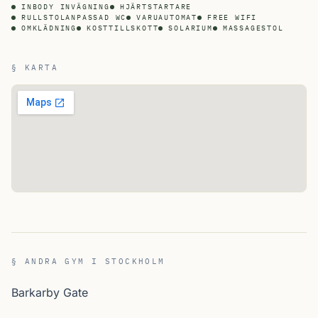
INBODY INVÄGNING
HJÄRTSTARTARE
RULLSTOLANPASSAD WC
VARUAUTOMAT
FREE WIFI
OMKLÄDNING
KOSTTILLSKOTT
SOLARIUM
MASSAGESTOL
§ KARTA
§ ANDRA GYM I STOCKHOLM
Barkarby Gate