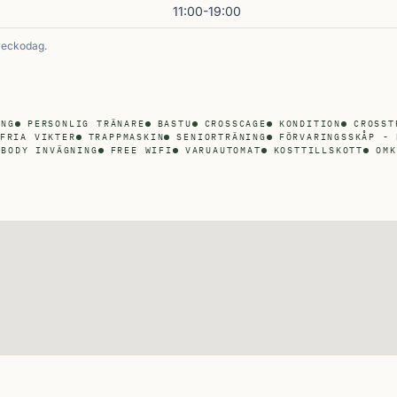
11:00-19:00
veckodag.
ING
PERSONLIG TRÄNARE
BASTU
CROSSCAGE
KONDITION
CROSST
FRIA VIKTER
TRAPPMASKIN
SENIORTRÄNING
FÖRVARINGSSKÅP - 
NBODY INVÄGNING
FREE WIFI
VARUAUTOMAT
KOSTTILLSKOTT
OMK