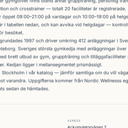
er gymgolvet finns bland annat gruppträning, personlig trän
ion och crosstrainer — totalt 20 faciliteter är registrerade.
 öppet 09:00–21:00 på vardagar och 10:00–19:00 på helgen
r i tabellen nedan, och kan avvika vid helgdagar — kontrol
ör besöket.
grundades 1997 och driver omkring 412 anläggningar i Sve
teborg. Sveriges största gymkedja med anläggningar över 
d brett utbud av gym, gruppträning och tilläggsfacilitete
er. Kedjan ligger i mellansegmentet prismässigt.
i Stockholm i vår katalog —
jämför samtliga
om du vill väga 
ot varandra. Uppgifterna kommer från Nordic Wellnesss eg
ats sedan de hämtades.
ADRESS
Ackumulatorvägen 2