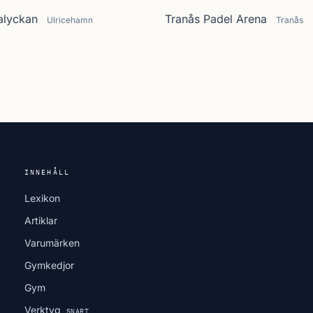
alyckan
Tranås Padel Arena
Ulricehamn
Tranås
INNEHÅLL
Lexikon
Artiklar
Varumärken
Gymkedjor
Gym
Verktyg
SNART