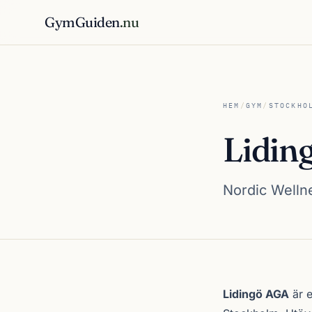
GymGuiden
.nu
HEM
/
GYM
/
STOCKHO
Lidin
Nordic Wellne
Om Lidingö AGA
Lidingö AGA
är e