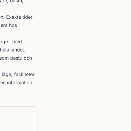
are, bastu,
. Exakta tider
lera hos
rige , med
hela landet.
r som bastu och
läge, faciliteter
en information