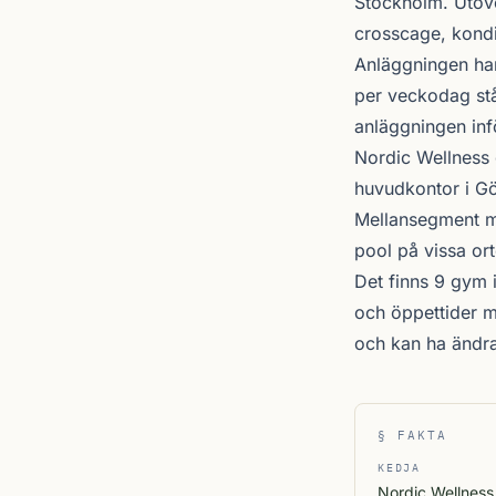
Stockholm
. Utöv
crosscage, kondit
Anläggningen har
per veckodag stå
anläggningen inf
Nordic Wellness
huvudkontor i Gö
Mellansegment me
pool på vissa ort
Det finns 9 gym 
och öppettider m
och kan ha ändr
§ FAKTA
KEDJA
Nordic Wellness