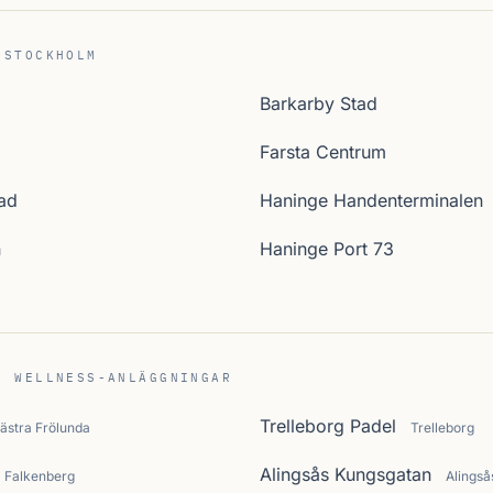
 STOCKHOLM
Barkarby Stad
Farsta Centrum
ad
Haninge Handenterminalen
n
Haninge Port 73
C WELLNESS-ANLÄGGNINGAR
Trelleborg Padel
ästra Frölunda
Trelleborg
Alingsås Kungsgatan
Falkenberg
Alingså