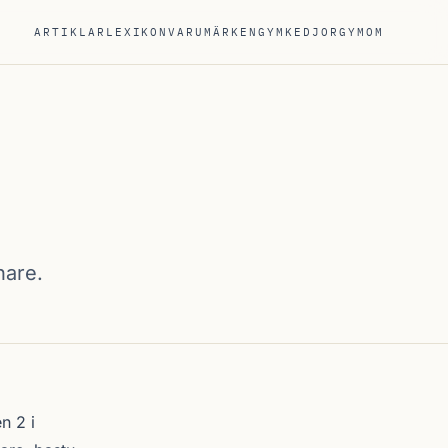
ARTIKLAR
LEXIKON
VARUMÄRKEN
GYMKEDJOR
GYM
OM
nare.
n 2 i