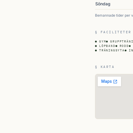
Söndag
Bemannade tider per 
§ FACILITETER
GYM
GRUPPTRÄN
LÖPBAND
RODD
TRÄNINGSYTA
I
§ KARTA