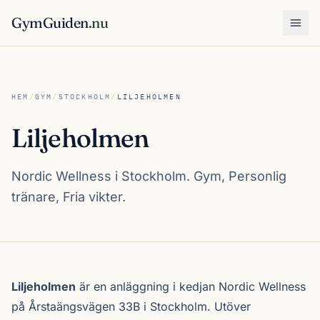
GymGuiden
.nu
Öpp
HEM
/
GYM
/
STOCKHOLM
/
LILJEHOLMEN
Liljeholmen
Nordic Wellness i Stockholm. Gym, Personlig
tränare, Fria vikter.
Om Liljeholmen
Liljeholmen
är en anläggning i kedjan
Nordic Wellness
på Årstaängsvägen 33B i
Stockholm
. Utöver