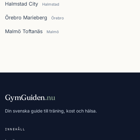
Halmstad City
Halmstad
Örebro Marieberg
Örebro
Malmö Toftanäs
Malmö
GymGuiden
.nu
Din svenska guide till träning, kost och hälsa.
INNEHÅLL