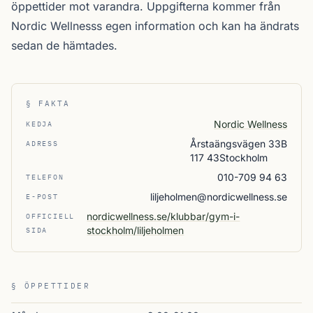
öppettider mot varandra. Uppgifterna kommer från
Nordic Wellnesss egen information och kan ha ändrats
sedan de hämtades.
§ FAKTA
Nordic Wellness
KEDJA
Årstaängsvägen 33B
ADRESS
117 43Stockholm
010-709 94 63
TELEFON
liljeholmen@nordicwellness.se
E-POST
nordicwellness.se/klubbar/gym-i-
OFFICIELL
stockholm/liljeholmen
SIDA
§ ÖPPETTIDER