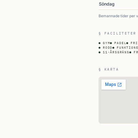
Söndag
Bemannade tider per 
§ FACILITETER
GYM
PADEL
FRI
RODD
FUNKTION
11-ÅRSGRÄNS
F
§ KARTA