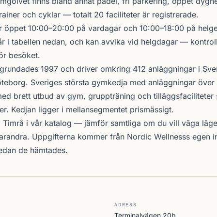
mgolvet finns bland annat padel, fri parkering, öppet dygne
rainer och cyklar — totalt 20 faciliteter är registrerade.
 öppet 10:00–20:00 på vardagar och 10:00–18:00 på helgen
r i tabellen nedan, och kan avvika vid helgdagar — kontrol
ör besöket.
grundades 1997 och driver omkring 412 anläggningar i Sve
teborg. Sveriges största gymkedja med anläggningar över 
d brett utbud av gym, gruppträning och tilläggsfacilitete
er. Kedjan ligger i mellansegmentet prismässigt.
i Timrå i vår katalog —
jämför samtliga
om du vill väga läge,
arandra. Uppgifterna kommer från Nordic Wellnesss egen i
sedan de hämtades.
ADRESS
Terminalvägen 20b