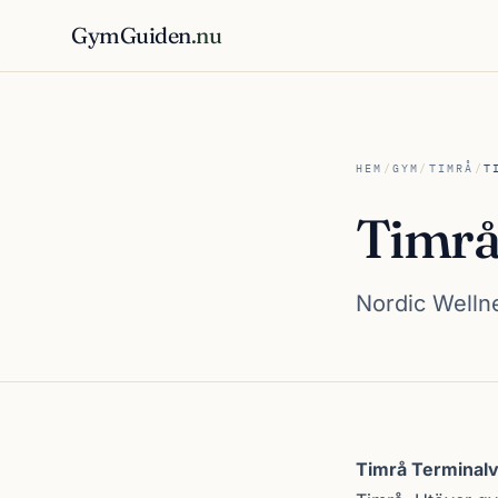
GymGuiden
.nu
HEM
/
GYM
/
TIMRÅ
/
T
Timrå
Nordic Wellne
Om Timrå Termin
Timrå Terminal