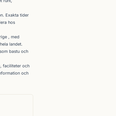
t runt,
. Exakta tider
lera hos
rige , med
hela landet.
r som bastu och
 faciliteter och
nformation och