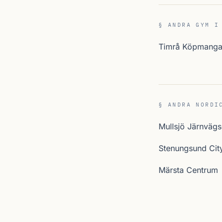
§ ANDRA GYM I
Timrå Köpmanga
§ ANDRA NORDI
Mullsjö Järnväg
Stenungsund Cit
Märsta Centrum