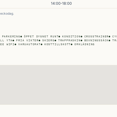
14:00-18:00
veckodag.
 PARKERING
ÖPPET DYGNET RUNT
KONDITION
CROSSTRAINER
CY
ELL YTA
FRIA VIKTER
SKIERG
TRAPPMASKIN
BOXNINGSSÄCK
TR
REE WIFI
VARUAUTOMAT
KOSTTILLSKOTT
OMKLÄDNING