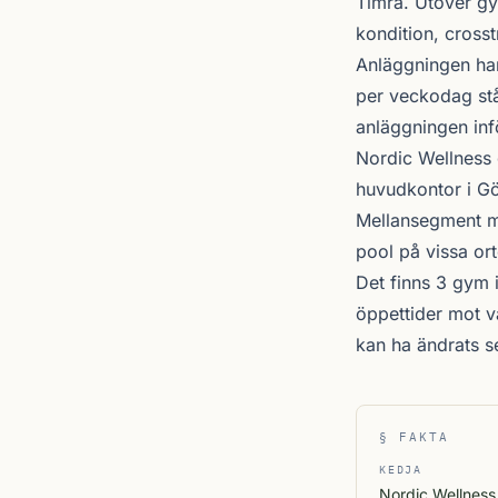
Timrå
. Utöver gy
kondition, crosst
Anläggningen har
per veckodag stå
anläggningen inf
Nordic Wellness
huvudkontor i Gö
Mellansegment me
pool på vissa ort
Det finns 3 gym 
öppettider mot v
kan ha ändrats 
§ FAKTA
KEDJA
Nordic Wellness