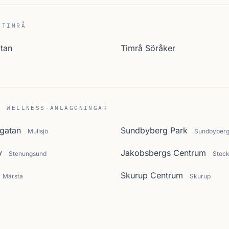
 TIMRÅ
tan
Timrå Söråker
C WELLNESS-ANLÄGGNINGAR
sgatan
Sundbyberg Park
Mullsjö
Sundbyber
y
Jakobsbergs Centrum
Stenungsund
Stoc
Skurup Centrum
Märsta
Skurup