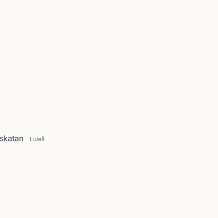
kskatan
Luleå