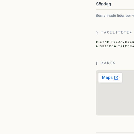
Söndag
Bemannade tider per 
§ FACILITETER
GYM
TJEJAVDEL
SKIERG
TRAPPM
§ KARTA