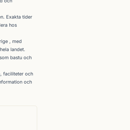
dd och
. Exakta tider
lera hos
rige , med
hela landet.
r som bastu och
 faciliteter och
nformation och