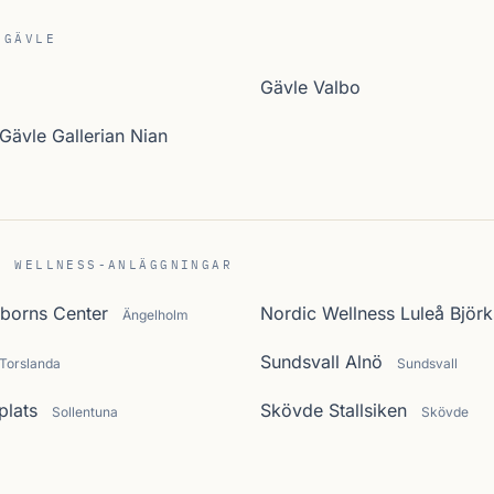
 GÄVLE
Gävle Valbo
Gävle Gallerian Nian
C WELLNESS-ANLÄGGNINGAR
borns Center
Nordic Wellness Luleå Björ
Ängelholm
Sundsvall Alnö
Torslanda
Sundsvall
plats
Skövde Stallsiken
Sollentuna
Skövde