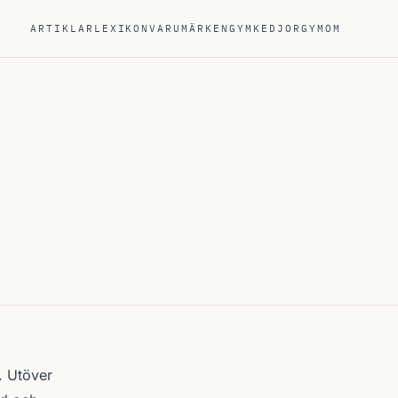
ARTIKLAR
LEXIKON
VARUMÄRKEN
GYMKEDJOR
GYM
OM
. Utöver