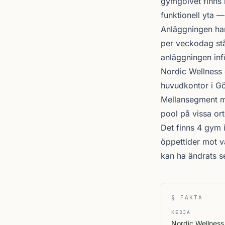
gymgolvet finns 
funktionell yta — 
Anläggningen har
per veckodag stå
anläggningen inf
Nordic Wellness
huvudkontor i Gö
Mellansegment me
pool på vissa ort
Det finns 4 gym 
öppettider mot v
kan ha ändrats 
§ FAKTA
KEDJA
Nordic Wellness