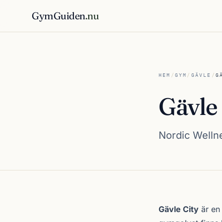
GymGuiden
.nu
HEM
/
GYM
/
GÄVLE
/
G
Gävle 
Nordic Wellne
Om Gävle City
Gävle City
är en