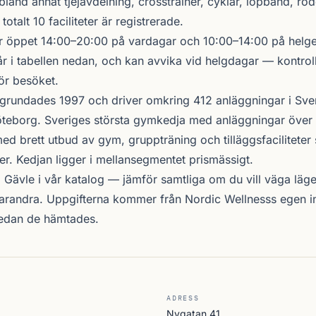
bland annat tjejavdelning, crosstrainer, cyklar, löpband, ro
totalt 10 faciliteter är registrerade.
 öppet 14:00–20:00 på vardagar och 10:00–14:00 på helgen
r i tabellen nedan, och kan avvika vid helgdagar — kontrol
ör besöket.
grundades 1997 och driver omkring 412 anläggningar i Sve
teborg. Sveriges största gymkedja med anläggningar över 
d brett utbud av gym, gruppträning och tilläggsfacilitete
er. Kedjan ligger i mellansegmentet prismässigt.
i Gävle i vår katalog —
jämför samtliga
om du vill väga läge,
arandra. Uppgifterna kommer från Nordic Wellnesss egen i
sedan de hämtades.
ADRESS
Nygatan 41