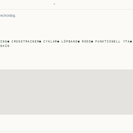
-
veckodag.
NING
CROSSTRAINER
CYKLAR
LÖPBAND
RODD
FUNKTIONELL YTA
ASKIN