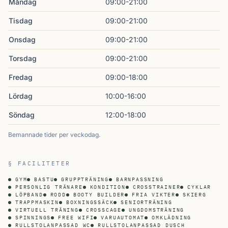
Måndag
09:00-21:00
Tisdag
09:00-21:00
Onsdag
09:00-21:00
Torsdag
09:00-21:00
Fredag
09:00-18:00
Lördag
10:00-16:00
Söndag
12:00-18:00
Bemannade tider per veckodag.
§ FACILITETER
GYM
BASTU
GRUPPTRÄNING
BARNPASSNING
PERSONLIG TRÄNARE
KONDITION
CROSSTRAINER
CYKLAR
LÖPBAND
RODD
BOOTY BUILDER
FRIA VIKTER
SKIERG
TRAPPMASKIN
BOXNINGSSÄCK
SENIORTRÄNING
VIRTUELL TRÄNING
CROSSCAGE
UNGDOMSTRÄNING
SPINNINGS
FREE WIFI
VARUAUTOMAT
OMKLÄDNING
RULLSTOLANPASSAD WC
RULLSTOLANPASSAD DUSCH