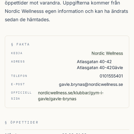
öppettider mot varandra. Uppgifterna kommer från
Nordic Wellnesss egen information och kan ha ändrats
sedan de hämtades.
§ FAKTA
Nordic Wellness
KEDJA
Atlasgatan 40-42
ADRESS
Atlasgatan 40-42Gävle
0101555401
TELEFON
gavle.brynas@nordicwellness.se
E-POST
nordicwellness.se/klubbar/gym-i-
OFFICIELL
gavle/gavle-brynas
SIDA
§ ÖPPETTIDER