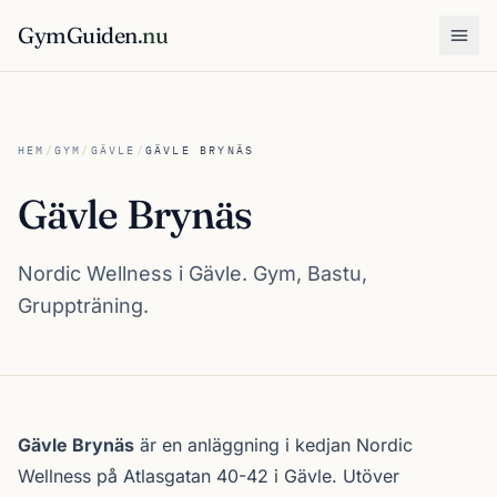
GymGuiden
.nu
Öpp
HEM
/
GYM
/
GÄVLE
/
GÄVLE BRYNÄS
Gävle Brynäs
Nordic Wellness i Gävle. Gym, Bastu,
Gruppträning.
Om Gävle Brynäs
Gävle Brynäs
är en anläggning i kedjan
Nordic
Wellness
på Atlasgatan 40-42 i
Gävle
. Utöver