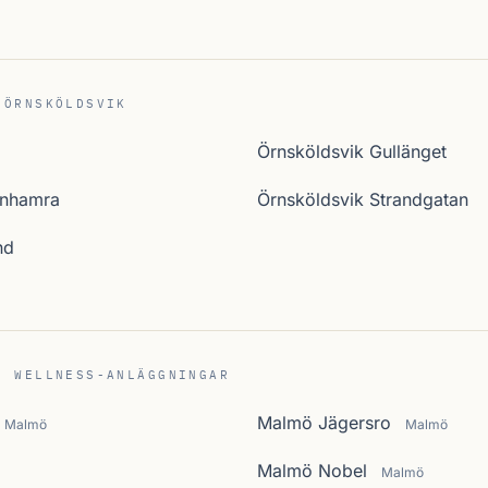
 ÖRNSKÖLDSVIK
Örnsköldsvik Gullänget
enhamra
Örnsköldsvik Strandgatan
nd
C WELLNESS-ANLÄGGNINGAR
Malmö Jägersro
Malmö
Malmö
Malmö Nobel
Malmö