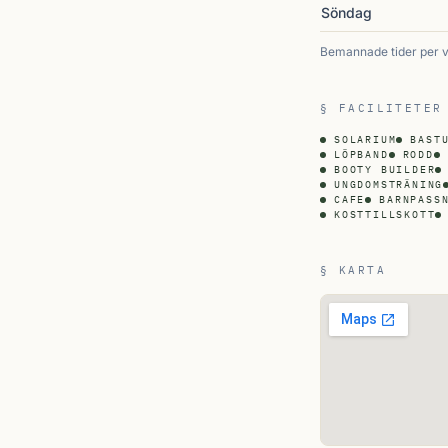
Söndag
Bemannade tider per 
§ FACILITETER
SOLARIUM
BAST
LÖPBAND
RODD
BOOTY BUILDER
UNGDOMSTRÄNING
CAFE
BARNPASS
KOSTTILLSKOTT
§ KARTA