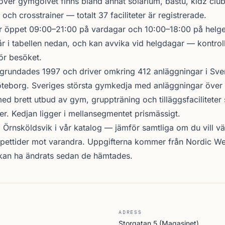
töver gymgolvet finns bland annat solarium, bastu, kidz club
 och crosstrainer — totalt 37 faciliteter är registrerade.
 öppet 09:00–21:00 på vardagar och 10:00–18:00 på helgen
r i tabellen nedan, och kan avvika vid helgdagar — kontrol
ör besöket.
grundades 1997 och driver omkring 412 anläggningar i Sve
teborg. Sveriges största gymkedja med anläggningar över 
d brett utbud av gym, gruppträning och tilläggsfacilitete
er. Kedjan ligger i mellansegmentet prismässigt.
i Örnsköldsvik i vår katalog —
jämför samtliga
om du vill vä
öppettider mot varandra. Uppgifterna kommer från Nordic W
 kan ha ändrats sedan de hämtades.
ADRESS
Storgatan 5 (Magasinet)