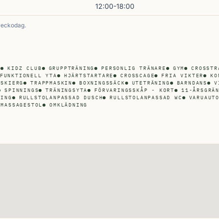
12:00-18:00
veckodag.
U
KIDZ CLUB
GRUPPTRÄNING
PERSONLIG TRÄNARE
GYM
CROSSTR
FUNKTIONELL YTA
HJÄRTSTARTARE
CROSSCAGE
FRIA VIKTER
KO
SKIERG
TRAPPMASKIN
BOXNINGSSÄCK
UTETRÄNING
BARNDANS
V
SPINNINGS
TRÄNINGSYTA
FÖRVARINGSSKÅP - KORT
11-ÅRSGRÄ
NING
RULLSTOLANPASSAD DUSCH
RULLSTOLANPASSAD WC
VARUAUT
MASSAGESTOL
OMKLÄDNING