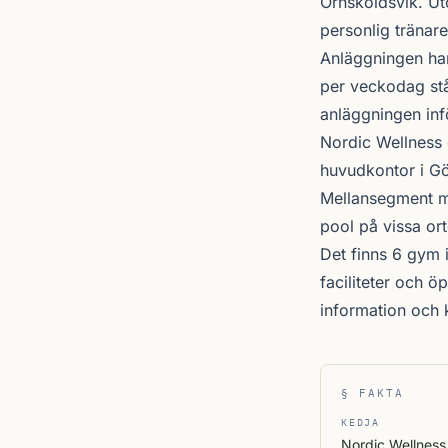
Örnsköldsvik
. U
personlig tränare
Anläggningen har
per veckodag stå
anläggningen inf
Nordic Wellness
huvudkontor i Gö
Mellansegment me
pool på vissa ort
Det finns 6 gym 
faciliteter och 
information och
§ FAKTA
KEDJA
Nordic Wellness