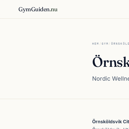
GymGuiden
.nu
HEM
/
GYM
/
ÖRNSKÖL
Örnsk
Nordic Wellne
Om Örnsköldsvik
Örnsköldsvik Ci