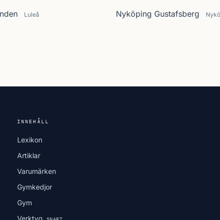
anden
Nyköping Gustafsberg
Luleå
Nykö
INNEHÅLL
Lexikon
Artiklar
Varumärken
Gymkedjor
Gym
Verktyg
SNART