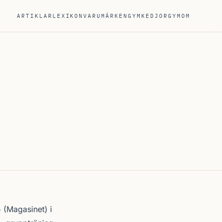
ARTIKLAR
LEXIKON
VARUMÄRKEN
GYMKEDJOR
GYM
OM
 (Magasinet) i