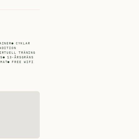
AINER
CYKLAR
NDITION
IRTUELL TRÄNING
NS
13-ÅRSGRÄNS
OMAT
FREE WIFI