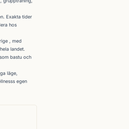
, gruppträning,
. Exakta tider
lera hos
rige , med
hela landet.
r som bastu och
ga läge,
ellnesss egen