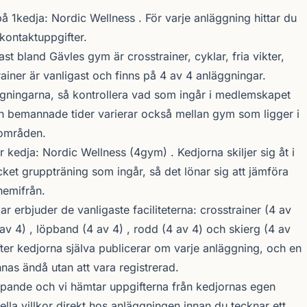
på 1kedja:
Nordic Wellness
. För varje anläggning hittar du
 kontaktuppgifter.
st bland Gävles gym är crosstrainer, cyklar, fria vikter,
ainer är vanligast och finns på 4 av 4 anläggningar.
äggningarna, så kontrollera vad som ingår i medlemskapet
h bemannade tider varierar också mellan gym som ligger i
rområden.
r kedja:
Nordic Wellness
(4gym) . Kedjorna skiljer sig åt i
ket gruppträning som ingår, så det lönar sig att jämföra
hemifrån.
 erbjuder de vanligaste faciliteterna: crosstrainer (4 av
(4 av 4) , löpband (4 av 4) , rodd (4 av 4) och skierg (4 av
fter kedjorna själva publicerar om varje anläggning, och en
innas ändå utan att vara registrerad.
öpande och vi hämtar uppgifterna från kedjornas egen
uella villkor direkt hos anläggningen innan du tecknar ett