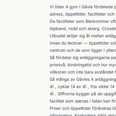
Om gymutbudet i Gävle
Vi listar 4 gym i Gävle fördelade 
adress, öppettider, faciliteter och
De faciliteter som återkommer ofta
löpband, rodd och skierg. Crosstr
Utbudet skiljer sig åt mellan anl
innan du tecknar — öppettider oc
centrum och de som ligger i ytte
Så fördelar sig anläggningarna pe
prisnivå, bindningstid och hur myc
villkoren och inte bara avståndet 
Så många av Gävles 4 anläggningar
4) , cyklar (4 av 4) , fria vikter 
4) . Siffrorna bygger på de uppgi
facilitet som saknas i listan kan f
Priser och öppettider förändras l
information. Kontrollera alltid akt