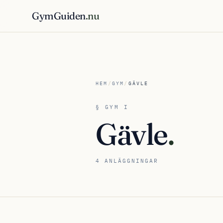
GymGuiden
.nu
HEM
/
GYM
/
GÄVLE
§ GYM I
Gävle
.
4 ANLÄGGNINGAR