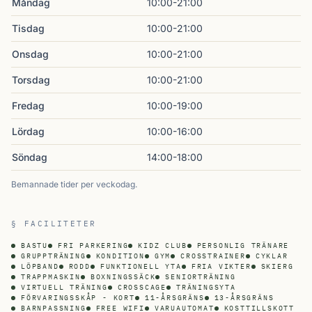
Måndag
10:00-21:00
Tisdag
10:00-21:00
Onsdag
10:00-21:00
Torsdag
10:00-21:00
Fredag
10:00-19:00
Lördag
10:00-16:00
Söndag
14:00-18:00
Bemannade tider per veckodag.
§ FACILITETER
BASTU
FRI PARKERING
KIDZ CLUB
PERSONLIG TRÄNARE
GRUPPTRÄNING
KONDITION
GYM
CROSSTRAINER
CYKLAR
LÖPBAND
RODD
FUNKTIONELL YTA
FRIA VIKTER
SKIERG
TRAPPMASKIN
BOXNINGSSÄCK
SENIORTRÄNING
VIRTUELL TRÄNING
CROSSCAGE
TRÄNINGSYTA
FÖRVARINGSSKÅP - KORT
11-ÅRSGRÄNS
13-ÅRSGRÄNS
BARNPASSNING
FREE WIFI
VARUAUTOMAT
KOSTTILLSKOTT