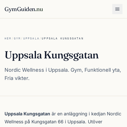
GymGuiden
.nu
Öpp
HEM
/
GYM
/
UPPSALA
/
UPPSALA KUNGSGATAN
Uppsala Kungsgatan
Nordic Wellness i Uppsala. Gym, Funktionell yta,
Fria vikter.
Om Uppsala Kungsgatan
Uppsala Kungsgatan
är en anläggning i kedjan
Nordic
Wellness
på Kungsgatan 66 i
Uppsala
. Utöver