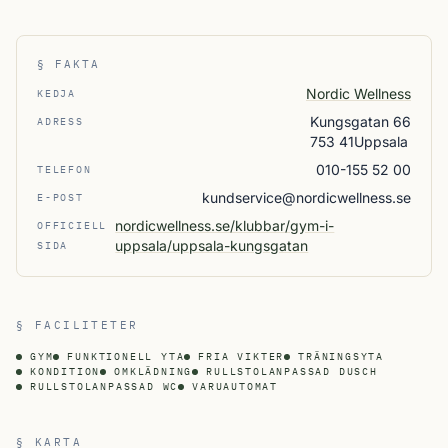
§ FAKTA
Nordic Wellness
KEDJA
Kungsgatan 66
ADRESS
753 41Uppsala
010-155 52 00
TELEFON
kundservice@nordicwellness.se
E-POST
nordicwellness.se/klubbar/gym-i-
OFFICIELL
uppsala/uppsala-kungsgatan
SIDA
§ FACILITETER
GYM
FUNKTIONELL YTA
FRIA VIKTER
TRÄNINGSYTA
KONDITION
OMKLÄDNING
RULLSTOLANPASSAD DUSCH
RULLSTOLANPASSAD WC
VARUAUTOMAT
§ KARTA