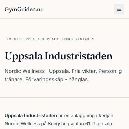
GymGuiden
.nu
Öpp
HEM
/
GYM
/
UPPSALA
/
UPPSALA INDUSTRISTADEN
Uppsala Industristaden
Nordic Wellness i Uppsala. Fria vikter, Personlig
tränare, Förvaringsskåp - hänglås.
Om Uppsala Industristaden
Uppsala Industristaden
är en anläggning i kedjan
Nordic Wellness
på Kungsängsgatan 61 i
Uppsala
.