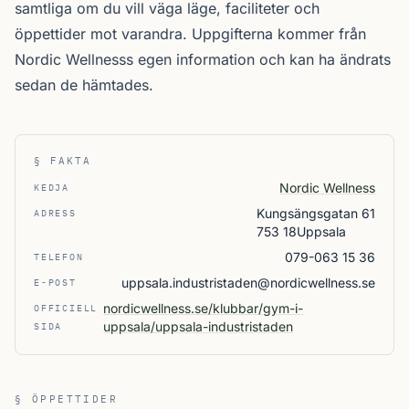
samtliga
om du vill väga läge, faciliteter och
öppettider mot varandra. Uppgifterna kommer från
Nordic Wellnesss egen information och kan ha ändrats
sedan de hämtades.
§ FAKTA
Nordic Wellness
KEDJA
Kungsängsgatan 61
ADRESS
753 18Uppsala
079-063 15 36
TELEFON
uppsala.industristaden@nordicwellness.se
E-POST
nordicwellness.se/klubbar/gym-i-
OFFICIELL
uppsala/uppsala-industristaden
SIDA
§ ÖPPETTIDER