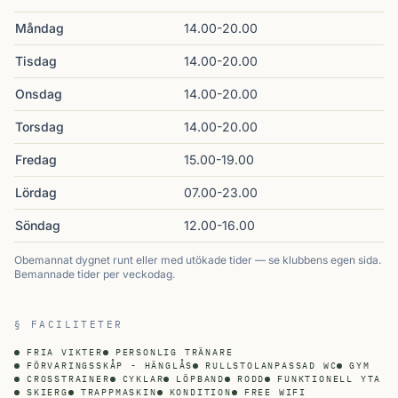
Måndag
14.00-20.00
Tisdag
14.00-20.00
Onsdag
14.00-20.00
Torsdag
14.00-20.00
Fredag
15.00-19.00
Lördag
07.00-23.00
Söndag
12.00-16.00
Obemannat dygnet runt eller med utökade tider — se klubbens egen sida.
Bemannade tider per veckodag.
§ FACILITETER
FRIA VIKTER
PERSONLIG TRÄNARE
FÖRVARINGSSKÅP - HÄNGLÅS
RULLSTOLANPASSAD WC
GYM
CROSSTRAINER
CYKLAR
LÖPBAND
RODD
FUNKTIONELL YTA
SKIERG
TRAPPMASKIN
KONDITION
FREE WIFI