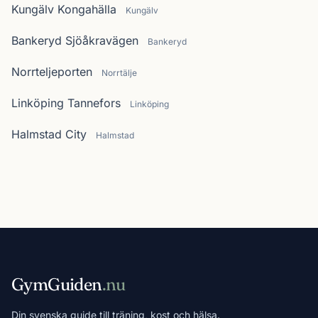
Kungälv Kongahälla
Kungälv
Bankeryd Sjöåkravägen
Bankeryd
Norrteljeporten
Norrtälje
Linköping Tannefors
Linköping
Halmstad City
Halmstad
GymGuiden
.nu
Din svenska guide till träning, kost och hälsa.