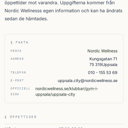
öppettider mot varandra. Uppgifterna kommer från
Nordic Wellnesss egen information och kan ha ändrats
sedan de hämtades.
§ FAKTA
Nordic Wellness
KEDJA
Kungsgatan 71
ADRESS
75 319Uppsala
010 - 155 53 69
TELEFON
uppsala.city@nordicwellness.se
E-POST
nordicwellness.se/klubbar/gym-i-
OFFICIELL
uppsala/uppsala-city
SIDA
§ ÖPPETTIDER