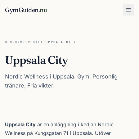
GymGuiden
.nu
Öpp
HEM
/
GYM
/
UPPSALA
/
UPPSALA CITY
Uppsala City
Nordic Wellness i Uppsala. Gym, Personlig
tränare, Fria vikter.
Om Uppsala City
Uppsala City
är en anläggning i kedjan
Nordic
Wellness
på Kungsgatan 71 i
Uppsala
. Utöver