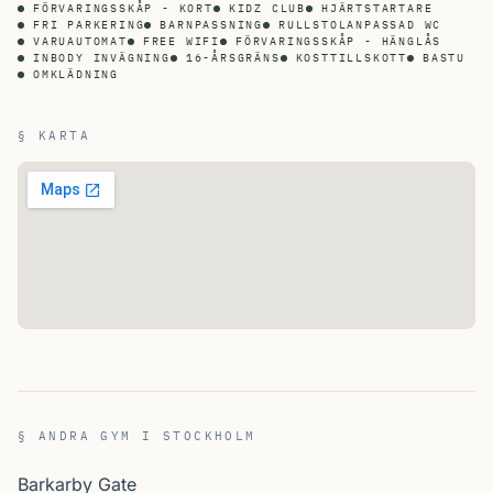
FÖRVARINGSSKÅP - KORT
KIDZ CLUB
HJÄRTSTARTARE
FRI PARKERING
BARNPASSNING
RULLSTOLANPASSAD WC
VARUAUTOMAT
FREE WIFI
FÖRVARINGSSKÅP - HÄNGLÅS
INBODY INVÄGNING
16-ÅRSGRÄNS
KOSTTILLSKOTT
BASTU
OMKLÄDNING
§ KARTA
§ ANDRA GYM I STOCKHOLM
Barkarby Gate