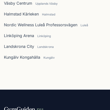
Väsby Centrum
Upplands Väsby
Halmstad Kärleken
Halmstad
Nordic Wellness Luleå Professorsvägen
Luleå
Linköping Arena
Linköping
Landskrona City
Landskrona
Kungälv Kongahälla
Kungälv
GymGuiden
.nu