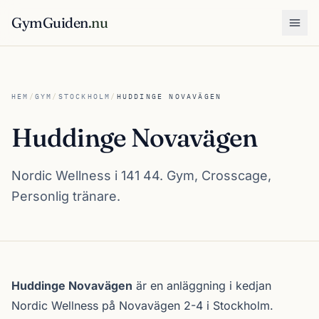
GymGuiden
.nu
Öpp
HEM
/
GYM
/
STOCKHOLM
/
HUDDINGE NOVAVÄGEN
Huddinge Novavägen
Nordic Wellness i 141 44. Gym, Crosscage,
Personlig tränare.
Om Huddinge Novavägen
Huddinge Novavägen
är en anläggning i kedjan
Nordic Wellness
på Novavägen 2-4 i
Stockholm
.