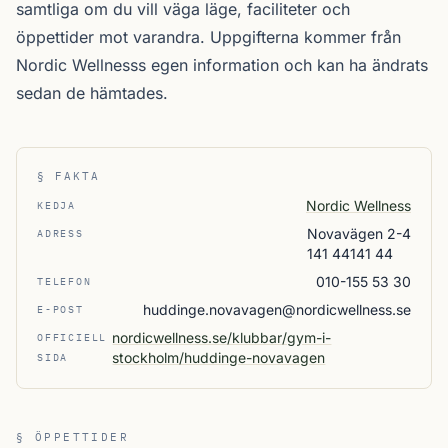
samtliga
om du vill väga läge, faciliteter och
öppettider mot varandra. Uppgifterna kommer från
Nordic Wellnesss egen information och kan ha ändrats
sedan de hämtades.
§ FAKTA
Nordic Wellness
KEDJA
Novavägen 2-4
ADRESS
141 44141 44
010-155 53 30
TELEFON
huddinge.novavagen@nordicwellness.se
E-POST
nordicwellness.se/klubbar/gym-i-
OFFICIELL
stockholm/huddinge-novavagen
SIDA
§ ÖPPETTIDER