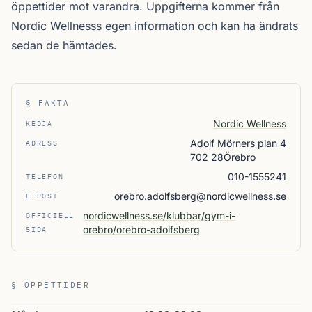
öppettider mot varandra. Uppgifterna kommer från
Nordic Wellnesss egen information och kan ha ändrats
sedan de hämtades.
§ FAKTA
Nordic Wellness
KEDJA
Adolf Mörners plan 4
ADRESS
702 28Örebro
010-1555241
TELEFON
orebro.adolfsberg@nordicwellness.se
E-POST
nordicwellness.se/klubbar/gym-i-
OFFICIELL
orebro/orebro-adolfsberg
SIDA
§ ÖPPETTIDER