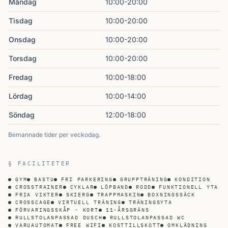
Måndag
10:00-20:00
Tisdag
10:00-20:00
Onsdag
10:00-20:00
Torsdag
10:00-20:00
Fredag
10:00-18:00
Lördag
10:00-14:00
Söndag
12:00-18:00
Bemannade tider per veckodag.
§ FACILITETER
GYM
BASTU
FRI PARKERING
GRUPPTRÄNING
KONDITION
CROSSTRAINER
CYKLAR
LÖPBAND
RODD
FUNKTIONELL YTA
FRIA VIKTER
SKIERG
TRAPPMASKIN
BOXNINGSSÄCK
CROSSCAGE
VIRTUELL TRÄNING
TRÄNINGSYTA
FÖRVARINGSSKÅP - KORT
11-ÅRSGRÄNS
RULLSTOLANPASSAD DUSCH
RULLSTOLANPASSAD WC
VARUAUTOMAT
FREE WIFI
KOSTTILLSKOTT
OMKLÄDNING