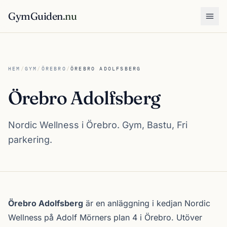
GymGuiden
.nu
Öpp
HEM
/
GYM
/
ÖREBRO
/
ÖREBRO ADOLFSBERG
Örebro Adolfsberg
Nordic Wellness i Örebro. Gym, Bastu, Fri
parkering.
Om Örebro Adolfsberg
Örebro Adolfsberg
är en anläggning i kedjan
Nordic
Wellness
på Adolf Mörners plan 4 i
Örebro
. Utöver