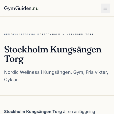
GymGuiden
.nu
Öpp
HEM
/
GYM
/
STOCKHOLM
/
STOCKHOLM KUNGSÄNGEN TORG
Stockholm Kungsängen
Torg
Nordic Wellness i Kungsängen. Gym, Fria vikter,
Cyklar.
Om Stockholm Kungsängen Torg
Stockholm Kungsängen Torg
är en anläggning i