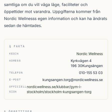
samtliga
om du vill väga läge, faciliteter och
öppettider mot varandra. Uppgifterna kommer från
Nordic Wellnesss egen information och kan ha ändrats
sedan de hämtades.
§ FAKTA
Nordic Wellness
KEDJA
Kyrkvägen 4
ADRESS
196 30Kungsängen
010-155 53 03
TELEFON
kungsangen.torg@nordicwellness.se
E-POST
nordicwellness.se/klubbar/gym-i-
OFFICIELL
stockholm/stockholm-kungsangen-torg
SIDA
§ ÖPPETTIDER