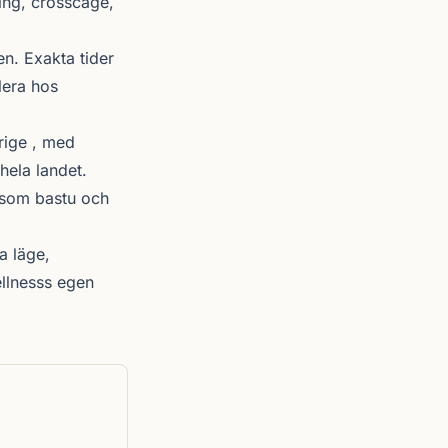
ning, crosscage,
n. Exakta tider
lera hos
rige , med
hela landet.
r som bastu och
a läge,
ellnesss egen