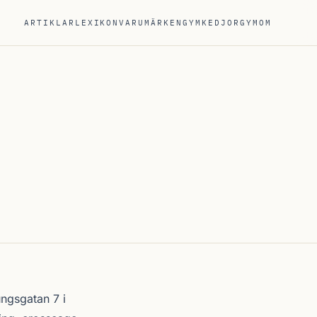
ARTIKLAR
LEXIKON
VARUMÄRKEN
GYMKEDJOR
GYM
OM
ngsgatan 7 i