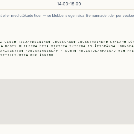
14:00-18:00
 eller med utökade tider — se klubbens egen sida. Bemannade tider per vecko
Z CLUB
TJEJAVDELNING
CROSSCAGE
CROSSTRAINER
CYKLAR
LÖ
A
BOOTY BUILDER
FRIA VIKTER
SKIERG
13-ÅRSGRÄNS
LOUNGE
RÄNINGSYTA
FÖRVARINGSSKÅP - KORT
RULLSTOLANPASSAD WC
FR
OSTTILLSKOTT
OMKLÄDNING