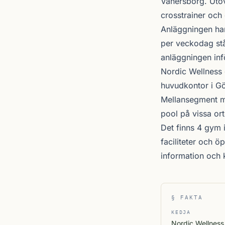
Vänersborg
. Utö
crosstrainer och 
Anläggningen ha
per veckodag stå
anläggningen inf
Nordic Wellness
huvudkontor i Gö
Mellansegment me
pool på vissa ort
Det finns 4 gym 
faciliteter och 
information och
§ FAKTA
KEDJA
Nordic Wellness