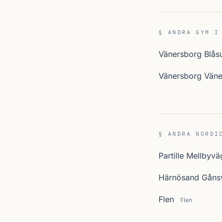
§ ANDRA GYM I
Vänersborg Blås
Vänersborg Väne
§ ANDRA NORDI
Partille Mellbyv
Härnösand Gåns
Flen
Flen