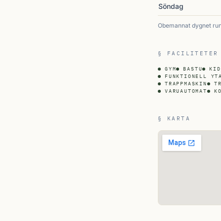
Söndag
Obemannat dygnet runt
§ FACILITETER
GYM
BASTU
KID
FUNKTIONELL YT
TRAPPMASKIN
T
VARUAUTOMAT
K
§ KARTA