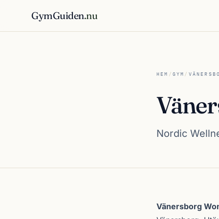
GymGuiden
.nu
HEM
/
GYM
/
VÄNERSB
Väner
Nordic Welln
Om Vänersborg 
Vänersborg Wo