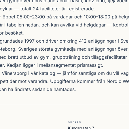
ver gymgolvet finns bland annat bastu, kidz club, tjejavdel
cyklar — totalt 24 faciliteter är registrerade.
r öppet 05:00–23:00 på vardagar och 10:00–18:00 på helge
r i tabellen nedan, och kan avvika vid helgdagar — kontrol
ör besöket.
grundades 1997 och driver omkring 412 anläggningar i Sve
teborg. Sveriges största gymkedja med anläggningar över 
d brett utbud av gym, gruppträning och tilläggsfacilitete
er. Kedjan ligger i mellansegmentet prismässigt.
i Vänersborg i vår katalog —
jämför samtliga
om du vill väg
öppettider mot varandra. Uppgifterna kommer från Nordic W
 kan ha ändrats sedan de hämtades.
ADRESS
Kungsgatan 7