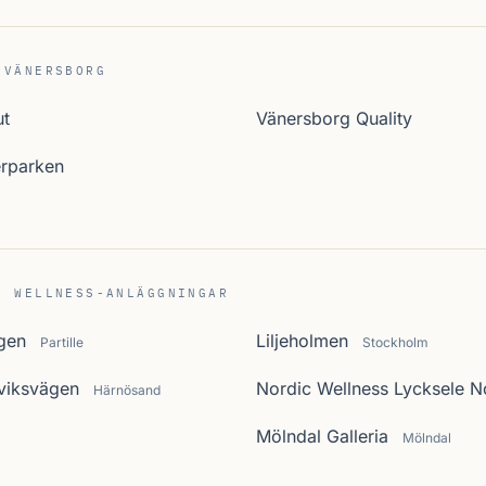
 VÄNERSBORG
ut
Vänersborg Quality
rparken
C WELLNESS-ANLÄGGNINGAR
ägen
Liljeholmen
Partille
Stockholm
viksvägen
Nordic Wellness Lycksele 
Härnösand
Mölndal Galleria
Mölndal