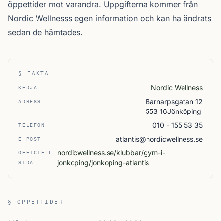
öppettider mot varandra. Uppgifterna kommer från
Nordic Wellnesss egen information och kan ha ändrats
sedan de hämtades.
§ FAKTA
Nordic Wellness
KEDJA
Barnarpsgatan 12
ADRESS
553 16Jönköping
010 - 155 53 35
TELEFON
atlantis@nordicwellness.se
E-POST
nordicwellness.se/klubbar/gym-i-
OFFICIELL
jonkoping/jonkoping-atlantis
SIDA
§ ÖPPETTIDER