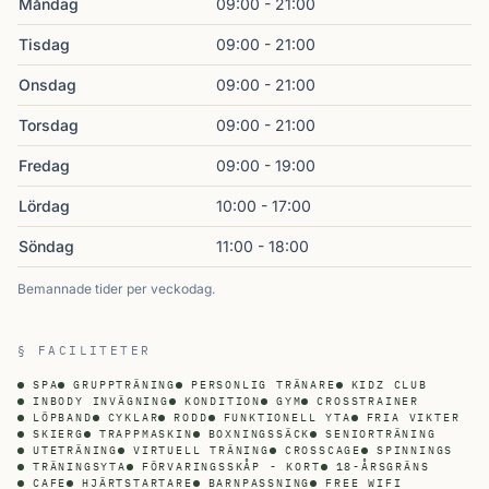
Måndag
09:00 - 21:00
Tisdag
09:00 - 21:00
Onsdag
09:00 - 21:00
Torsdag
09:00 - 21:00
Fredag
09:00 - 19:00
Lördag
10:00 - 17:00
Söndag
11:00 - 18:00
Bemannade tider per veckodag.
§ FACILITETER
SPA
GRUPPTRÄNING
PERSONLIG TRÄNARE
KIDZ CLUB
INBODY INVÄGNING
KONDITION
GYM
CROSSTRAINER
LÖPBAND
CYKLAR
RODD
FUNKTIONELL YTA
FRIA VIKTER
SKIERG
TRAPPMASKIN
BOXNINGSSÄCK
SENIORTRÄNING
UTETRÄNING
VIRTUELL TRÄNING
CROSSCAGE
SPINNINGS
TRÄNINGSYTA
FÖRVARINGSSKÅP - KORT
18-ÅRSGRÄNS
CAFE
HJÄRTSTARTARE
BARNPASSNING
FREE WIFI