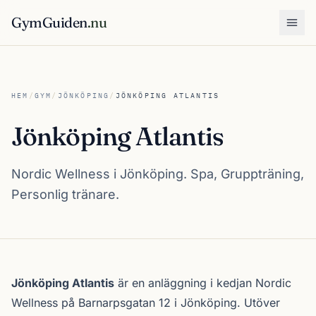
GymGuiden
.nu
Öpp
HEM
/
GYM
/
JÖNKÖPING
/
JÖNKÖPING ATLANTIS
Jönköping Atlantis
Nordic Wellness i Jönköping. Spa, Gruppträning,
Personlig tränare.
Om Jönköping Atlantis
Jönköping Atlantis
är en anläggning i kedjan
Nordic
Wellness
på Barnarpsgatan 12 i
Jönköping
. Utöver