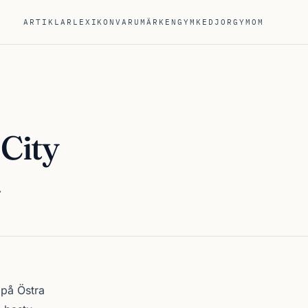
ARTIKLAR
LEXIKON
VARUMÄRKEN
GYMKEDJOR
GYM
OM
City
.
på Östra