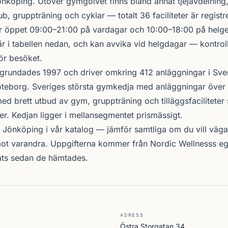
önköping
. Utöver gymgolvet finns bland annat tjejavdelning,
ub, gruppträning och cyklar — totalt 36 faciliteter är registr
 öppet 09:00–21:00 på vardagar och 10:00–18:00 på helgen
r i tabellen nedan, och kan avvika vid helgdagar — kontrol
ör besöket.
grundades 1997 och driver omkring 412 anläggningar i Sve
teborg. Sveriges största gymkedja med anläggningar över 
d brett utbud av gym, gruppträning och tilläggsfacilitete
er. Kedjan ligger i mellansegmentet prismässigt.
i Jönköping i vår katalog —
jämför samtliga
om du vill väga 
ot varandra. Uppgifterna kommer från Nordic Wellnesss eg
ats sedan de hämtades.
ADRESS
Östra Storgatan 34