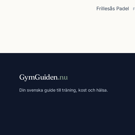
Frillesås Padel
F
GymGuiden
.nu
Din svenska guide till träning, kost och hälsa.