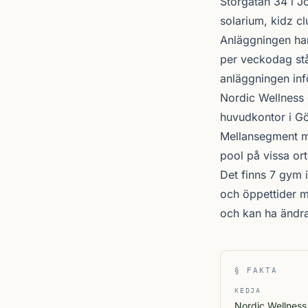
Storgatan 34 i
J
solarium, kidz cl
Anläggningen har
per veckodag stå
anläggningen inf
Nordic Wellness
huvudkontor i Gö
Mellansegment me
pool på vissa ort
Det finns 7 gym 
och öppettider m
och kan ha ändr
§ FAKTA
KEDJA
Nordic Wellness