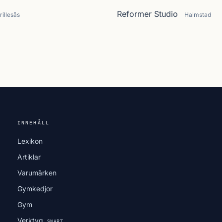
Reformer Studio
rillesås
Halmstad
INNEHÅLL
Lexikon
Artiklar
Varumärken
Gymkedjor
Gym
Verktyg
SNART