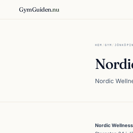
GymGuiden
.nu
HEM
/
GYM
/
JÖNKÖPI
Nordi
Nordic Wellne
Om Nordic Welln
Nordic Wellness