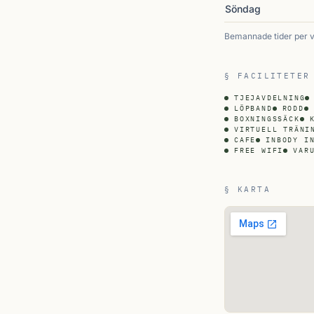
Söndag
Bemannade tider per 
§ FACILITETER
TJEJAVDELNING
LÖPBAND
RODD
BOXNINGSSÄCK
VIRTUELL TRÄNI
CAFE
INBODY I
FREE WIFI
VAR
§ KARTA