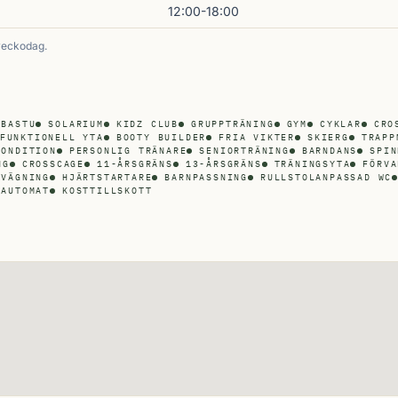
12:00-18:00
veckodag.
BASTU
SOLARIUM
KIDZ CLUB
GRUPPTRÄNING
GYM
CYKLAR
CRO
FUNKTIONELL YTA
BOOTY BUILDER
FRIA VIKTER
SKIERG
TRAPP
KONDITION
PERSONLIG TRÄNARE
SENIORTRÄNING
BARNDANS
SPIN
NG
CROSSCAGE
11-ÅRSGRÄNS
13-ÅRSGRÄNS
TRÄNINGSYTA
FÖRVA
NVÄGNING
HJÄRTSTARTARE
BARNPASSNING
RULLSTOLANPASSAD WC
UAUTOMAT
KOSTTILLSKOTT