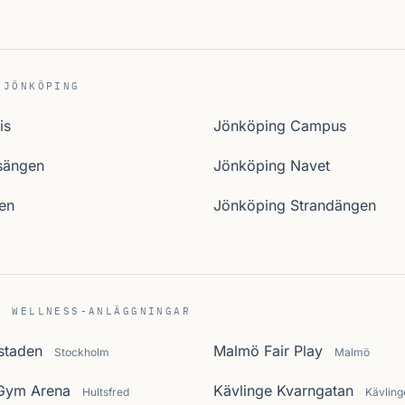
 JÖNKÖPING
is
Jönköping Campus
sängen
Jönköping Navet
en
Jönköping Strandängen
C WELLNESS-ANLÄGGNINGAR
staden
Malmö Fair Play
Stockholm
Malmö
/Gym Arena
Kävlinge Kvarngatan
Hultsfred
Kävling