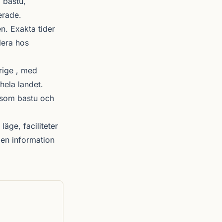
 bastu,
erade.
. Exakta tider
lera hos
rige , med
hela landet.
r som bastu och
läge, faciliteter
en information