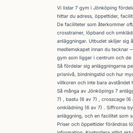
Om gymutbudet i Jönköping
Vi listar 7 gym i Jönköping förde
hittar du adress, öppettider, facil
De faciliteter som återkommer of
crosstrainer, löpband och omklädn
anläggningar. Utbudet skiljer sig 
medlemskapet innan du tecknar —
gym som ligger i centrum och de 
Så fördelar sig anläggningarna pe
prisnivå, bindningstid och hur myc
villkoren och inte bara avståndet 
Så många av Jönköpings 7 anläggni
7) , bastu (6 av 7) , crosscage (6 
omklädning (6 av 7) . Siffrorna b
anläggning, och en facilitet som s
Priser och öppettider förändras l
information. Kontrollera alltid akt