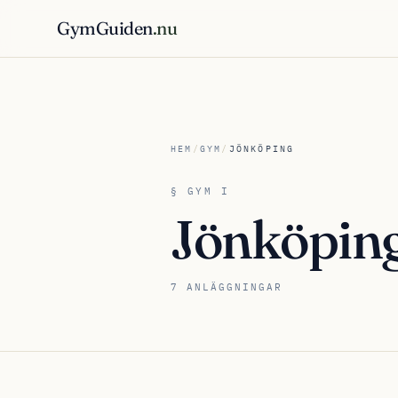
GymGuiden
.nu
HEM
/
GYM
/
JÖNKÖPING
§ GYM I
Jönköpin
7 ANLÄGGNINGAR