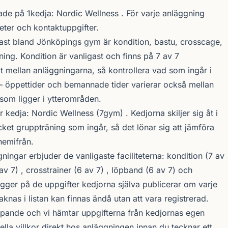
lade på 1kedja:
Nordic Wellness
. För varje anläggning
iteter och kontaktuppgifter.
tast bland Jönköpings gym är kondition, bastu, crosscage,
ing. Kondition är vanligast och finns på 7 av 7
åt mellan anläggningarna, så kontrollera vad som ingår i
 öppettider och bemannade tider varierar också mellan
som ligger i ytterområden.
r kedja:
Nordic Wellness
(7gym) . Kedjorna skiljer sig åt i
ket gruppträning som ingår, så det lönar sig att jämföra
hemifrån.
ngar erbjuder de vanligaste faciliteterna: kondition (7 av
av 7) , crosstrainer (6 av 7) , löpband (6 av 7) och
ygger på de uppgifter kedjorna själva publicerar om varje
aknas i listan kan finnas ändå utan att vara registrerad.
öpande och vi hämtar uppgifterna från kedjornas egen
uella villkor direkt hos anläggningen innan du tecknar ett