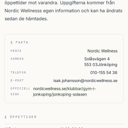
öppettider mot varandra. Uppgifterna kommer från
Nordic Wellnesss egen information och kan ha ändrats
sedan de hämtades.
§ FAKTA
Nordic Wellness
KEDJA
Solåsvägen 4
ADRESS
553 03Jönköping
010-155 54 36
TELEFON
isak.johansson@nordicwellness.se
E-POST
nordicwellness.se/klubbar/gym-i-
OFFICIELL
jonkoping/jonkoping-solasen
SIDA
§ ÖPPETTIDER