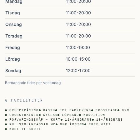
Måndag
11:00-20:00
Tisdag
11:00-20:00
Onsdag
11:00-20:00
Torsdag
11:00-20:00
Fredag
11:00-19:00
Lördag
10:00-15:00
Söndag
12:00-17:00
Bemannade tider per veckodag.
§ FACILITETER
GRUPPTRÄNING
BASTU
FRI PARKERING
CROSSCAGE
GYM
CROSSTRAINER
CYKLAR
LÖPBAND
KONDITION
FÖRVARINGSSKÅP - KORT
11-ÅRSGRÄNS
13-ÅRSGRÄNS
RULLSTOLANPASSAD WC
OMKLÄDNING
FREE WIFI
KOSTTILLSKOTT