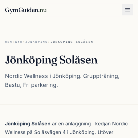
GymGuiden
.nu
Öpp
HEM
/
GYM
/
JÖNKÖPING
/
JÖNKÖPING SOLÅSEN
Jönköping Solåsen
Nordic Wellness i Jönköping. Gruppträning,
Bastu, Fri parkering.
Om Jönköping Solåsen
Jönköping Solåsen
är en anläggning i kedjan
Nordic
Wellness
på Solåsvägen 4 i
Jönköping
. Utöver