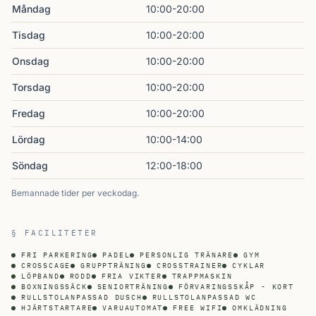
Måndag
10:00-20:00
Tisdag
10:00-20:00
Onsdag
10:00-20:00
Torsdag
10:00-20:00
Fredag
10:00-20:00
Lördag
10:00-14:00
Söndag
12:00-18:00
Bemannade tider per veckodag.
§ FACILITETER
FRI PARKERING
PADEL
PERSONLIG TRÄNARE
GYM
CROSSCAGE
GRUPPTRÄNING
CROSSTRAINER
CYKLAR
LÖPBAND
RODD
FRIA VIKTER
TRAPPMASKIN
BOXNINGSSÄCK
SENIORTRÄNING
FÖRVARINGSSKÅP - KORT
RULLSTOLANPASSAD DUSCH
RULLSTOLANPASSAD WC
HJÄRTSTARTARE
VARUAUTOMAT
FREE WIFI
OMKLÄDNING