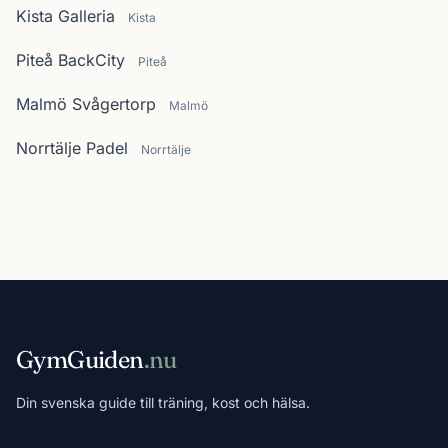
Kista Galleria
Kista
Piteå BackCity
Piteå
Malmö Svågertorp
Malmö
Norrtälje Padel
Norrtälje
GymGuiden
.nu
Din svenska guide till träning, kost och hälsa.