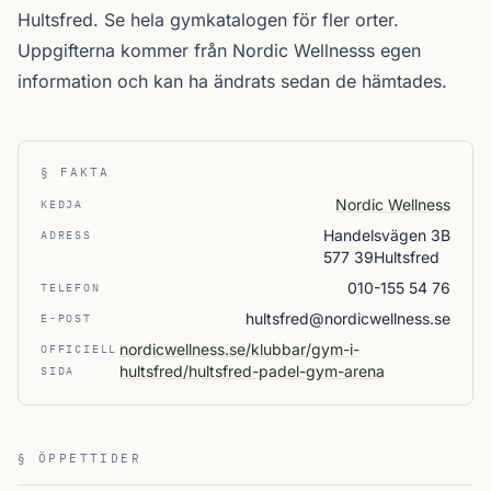
Hultsfred. Se
hela gymkatalogen
för fler orter.
Uppgifterna kommer från Nordic Wellnesss egen
information och kan ha ändrats sedan de hämtades.
§ FAKTA
Nordic Wellness
KEDJA
Handelsvägen 3B
ADRESS
577 39Hultsfred
010-155 54 76
TELEFON
hultsfred@nordicwellness.se
E-POST
nordicwellness.se/klubbar/gym-i-
OFFICIELL
hultsfred/hultsfred-padel-gym-arena
SIDA
§ ÖPPETTIDER