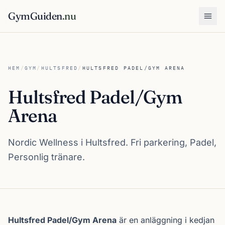
GymGuiden
.nu
Öpp
HEM
/
GYM
/
HULTSFRED
/
HULTSFRED PADEL/GYM ARENA
Hultsfred Padel/Gym
Arena
Nordic Wellness i Hultsfred. Fri parkering, Padel,
Personlig tränare.
Om Hultsfred Padel/Gym Arena
Hultsfred Padel/Gym Arena
är en anläggning i kedjan