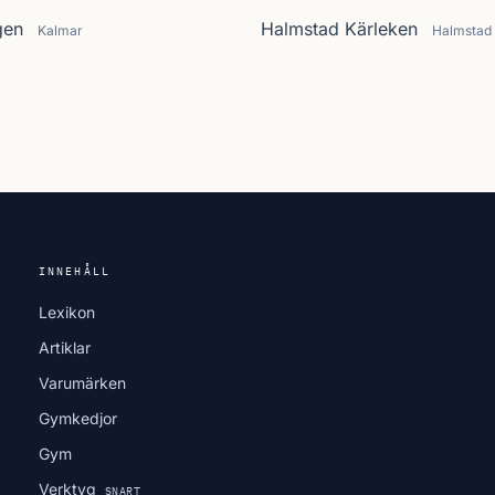
gen
Halmstad Kärleken
Kalmar
Halmstad
INNEHÅLL
Lexikon
Artiklar
Varumärken
Gymkedjor
Gym
Verktyg
SNART