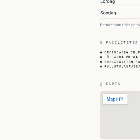
Lördag
Söndag
Bemannade tider per 
§ FACILITETER
CROSSCAGE
GRU
LÖPBAND
RODD
TRÄNINGSYTA
F
RULLSTOLANPASS
§ KARTA