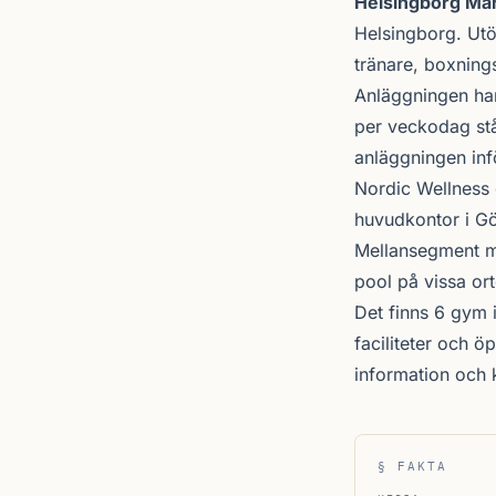
Helsingborg Ma
Helsingborg
. Ut
tränare, boxnings
Anläggningen har
per veckodag stå
anläggningen inf
Nordic Wellness
huvudkontor i Gö
Mellansegment me
pool på vissa ort
Det finns 6 gym 
faciliteter och 
information och
§ FAKTA