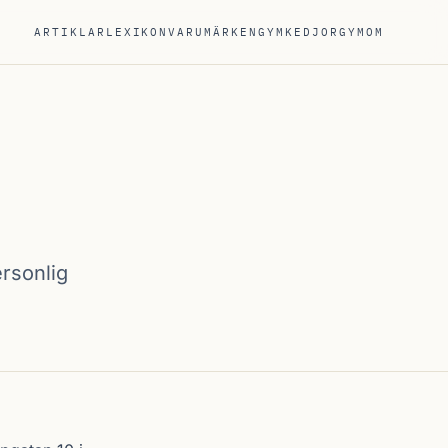
ARTIKLAR
LEXIKON
VARUMÄRKEN
GYMKEDJOR
GYM
OM
rsonlig