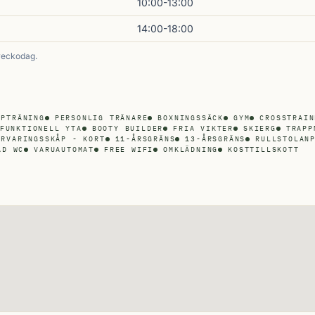
10:00-13:00
14:00-18:00
veckodag.
PPTRÄNING
PERSONLIG TRÄNARE
BOXNINGSSÄCK
GYM
CROSSTRAIN
FUNKTIONELL YTA
BOOTY BUILDER
FRIA VIKTER
SKIERG
TRAPP
ÖRVARINGSSKÅP - KORT
11-ÅRSGRÄNS
13-ÅRSGRÄNS
RULLSTOLAN
AD WC
VARUAUTOMAT
FREE WIFI
OMKLÄDNING
KOSTTILLSKOTT