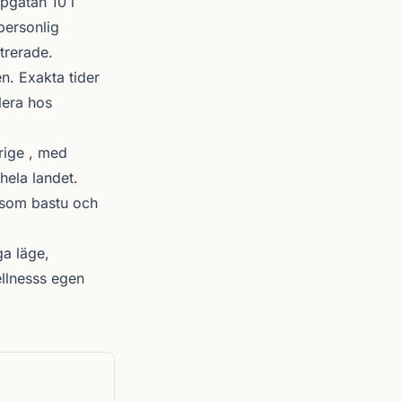
pgatan 10 i
personlig
strerade.
. Exakta tider
lera hos
rige , med
hela landet.
r som bastu och
ga läge,
ellnesss egen