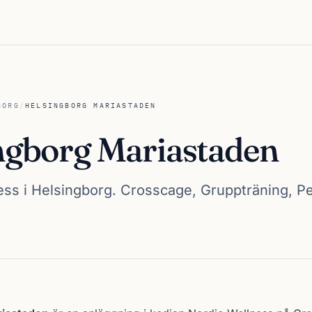
BORG
/
HELSINGBORG MARIASTADEN
ngborg Mariastaden
ess i Helsingborg. Crosscage, Gruppträning, Pe
Mariastaden