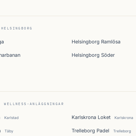
 HELSINGBORG
ga
Helsingborg Ramlösa
narbanan
Helsingborg Söder
a
C WELLNESS-ANLÄGGNINGAR
n
Karlskrona Loket
Karlstad
Karlskrona
n
Trelleborg Padel
Täby
Trelleborg