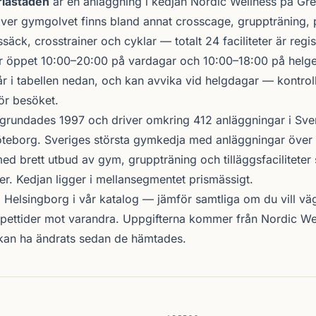
riastaden
är en anläggning i kedjan
Nordic Wellness
på Gre
över gymgolvet finns bland annat crosscage, gruppträning, 
säck, crosstrainer och cyklar — totalt 24 faciliteter är regi
 öppet 10:00–20:00 på vardagar och 10:00–18:00 på helgen
r i tabellen nedan, och kan avvika vid helgdagar — kontrol
ör besöket.
grundades 1997 och driver omkring 412 anläggningar i Sve
teborg. Sveriges största gymkedja med anläggningar över 
d brett utbud av gym, gruppträning och tilläggsfacilitete
er. Kedjan ligger i mellansegmentet prismässigt.
i Helsingborg i vår katalog —
jämför samtliga
om du vill vä
öppettider mot varandra. Uppgifterna kommer från Nordic W
 kan ha ändrats sedan de hämtades.