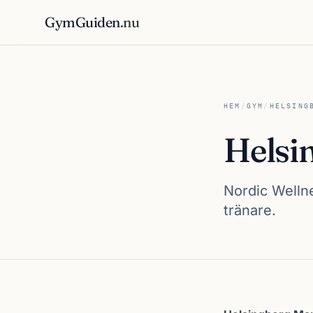
GymGuiden
.nu
HEM
/
GYM
/
HELSING
Helsi
Nordic Welln
tränare.
Om Helsingborg 