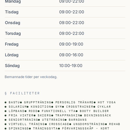
Måndag
09:00-22:00
Tisdag
09:00-22:00
Onsdag
09:00-22:00
Torsdag
09:00-22:00
Fredag
09:00-19:00
Lördag
09:00-16:00
Söndag
10:00-19:00
Bemannade tider per veckodag.
§ FACILITETER
BASTU
GRUPPTRÄNING
PERSONLIG TRÄNARE
HOT YOGA
SOLARIUM
KONDITION
GYM
CROSSTRAINER
CYKLAR
LÖPBAND
RODD
FUNKTIONELL YTA
BOOTY BUILDER
FRIA VIKTER
SKIERG
TRAPPMASKIN
BOXNINGSSÄCK
SENIORTRÄNING
UTETRÄNING
BARNDANS
VIRTUELL TRÄNING
CROSSCAGE
UNGDOMSTRÄNING
REHAB
SPINNINGS
TRÄNINGSYTA
FÖRVARINGSSKÅP - KORT