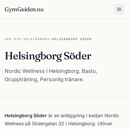
GymGuiden
.nu
Öpp
HEM
/
GYM
/
HELSINGBORG
/
HELSINGBORG SÖDER
Helsingborg Söder
Nordic Wellness i Helsingborg. Bastu,
Gruppträning, Personlig tränare.
Om Helsingborg Söder
Helsingborg Söder
är en anläggning i kedjan
Nordic
Wellness
på Södergatan 32 i
Helsingborg
. Utöver