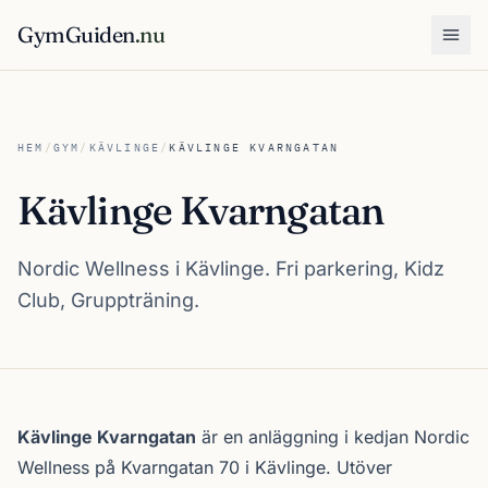
GymGuiden
.nu
Öpp
HEM
/
GYM
/
KÄVLINGE
/
KÄVLINGE KVARNGATAN
Kävlinge Kvarngatan
Nordic Wellness i Kävlinge. Fri parkering, Kidz
Club, Gruppträning.
Om Kävlinge Kvarngatan
Kävlinge Kvarngatan
är en anläggning i kedjan
Nordic
Wellness
på Kvarngatan 70 i
Kävlinge
. Utöver