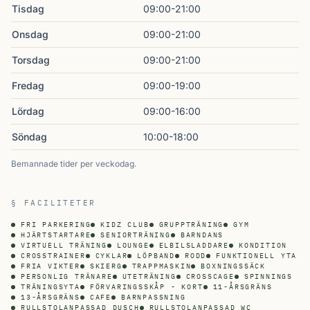
Tisdag
09:00-21:00
Onsdag
09:00-21:00
Torsdag
09:00-21:00
Fredag
09:00-19:00
Lördag
09:00-16:00
Söndag
10:00-18:00
Bemannade tider per veckodag.
§ FACILITETER
FRI PARKERING
KIDZ CLUB
GRUPPTRÄNING
GYM
HJÄRTSTARTARE
SENIORTRÄNING
BARNDANS
VIRTUELL TRÄNING
LOUNGE
ELBILSLADDARE
KONDITION
CROSSTRAINER
CYKLAR
LÖPBAND
RODD
FUNKTIONELL YTA
FRIA VIKTER
SKIERG
TRAPPMASKIN
BOXNINGSSÄCK
PERSONLIG TRÄNARE
UTETRÄNING
CROSSCAGE
SPINNINGS
TRÄNINGSYTA
FÖRVARINGSSKÅP - KORT
11-ÅRSGRÄNS
13-ÅRSGRÄNS
CAFE
BARNPASSNING
RULLSTOLANPASSAD DUSCH
RULLSTOLANPASSAD WC