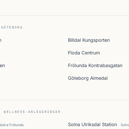
 GÖTEBORG
m
Billdal Kungsporten
Floda Centrum
sen
Frölunda Kontrabasgatan
Göteborg Almedal
C WELLNESS-ANLÄGGNINGAR
Solna Ulriksdal Station
ästra Frölunda
Soln