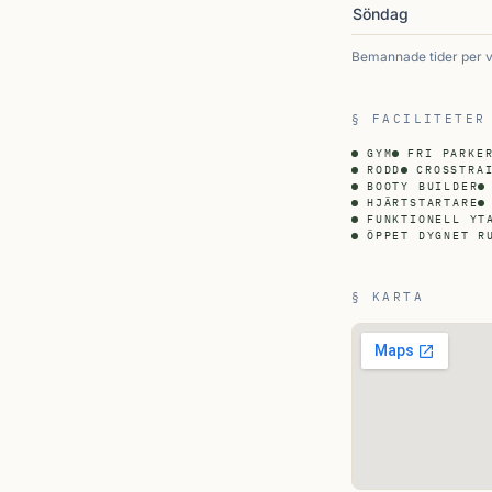
Söndag
Bemannade tider per 
§ FACILITETER
GYM
FRI PARKE
RODD
CROSSTRA
BOOTY BUILDER
HJÄRTSTARTARE
FUNKTIONELL YT
ÖPPET DYGNET R
§ KARTA