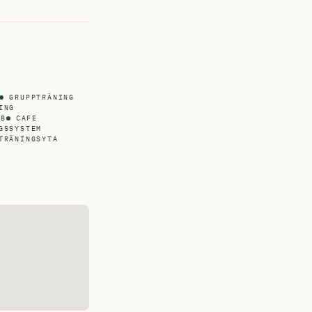
GRUPPTRÄNING
ING
UB
CAFE
GSSYSTEM
TRÄNINGSYTA