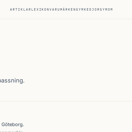
ARTIKLAR
LEXIKON
VARUMÄRKEN
GYMKEDJOR
GYM
OM
passning.
i
Göteborg
.