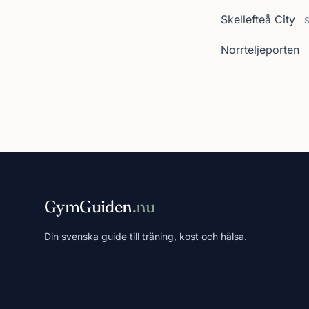
Skellefteå City
S
Norrteljeporten
GymGuiden
.nu
Din svenska guide till träning, kost och hälsa.