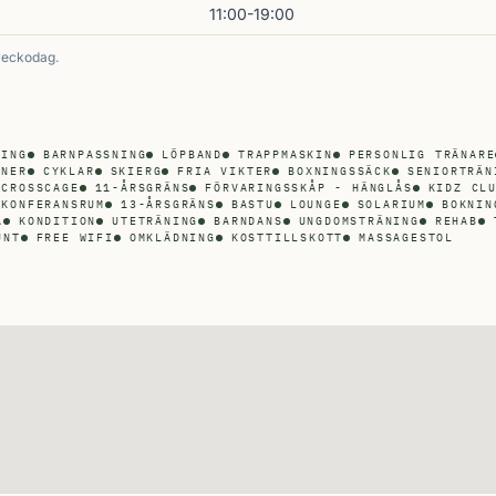
11:00-19:00
veckodag.
RING
BARNPASSNING
LÖPBAND
TRAPPMASKIN
PERSONLIG TRÄNARE
INER
CYKLAR
SKIERG
FRIA VIKTER
BOXNINGSSÄCK
SENIORTRÄN
CROSSCAGE
11-ÅRSGRÄNS
FÖRVARINGSSKÅP - HÄNGLÅS
KIDZ CL
KONFERANSRUM
13-ÅRSGRÄNS
BASTU
LOUNGE
SOLARIUM
BOKNIN
A
KONDITION
UTETRÄNING
BARNDANS
UNGDOMSTRÄNING
REHAB
UNT
FREE WIFI
OMKLÄDNING
KOSTTILLSKOTT
MASSAGESTOL