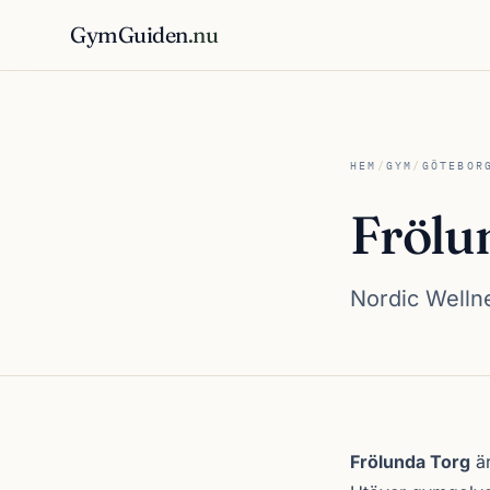
GymGuiden
.nu
HEM
/
GYM
/
GÖTEBOR
Frölu
Nordic Wellne
Om Frölunda Tor
Frölunda Torg
är