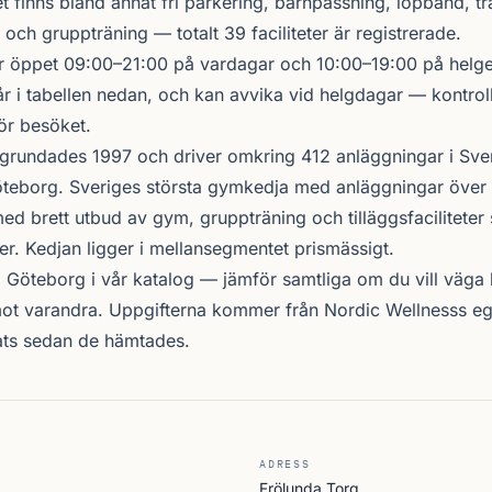
 finns bland annat fri parkering, barnpassning, löpband, t
 och gruppträning — totalt 39 faciliteter är registrerade.
 öppet 09:00–21:00 på vardagar och 10:00–19:00 på helgen
r i tabellen nedan, och kan avvika vid helgdagar — kontrol
ör besöket.
grundades 1997 och driver omkring 412 anläggningar i Sve
teborg. Sveriges största gymkedja med anläggningar över 
d brett utbud av gym, gruppträning och tilläggsfacilitete
er. Kedjan ligger i mellansegmentet prismässigt.
i Göteborg i vår katalog —
jämför samtliga
om du vill väga l
ot varandra. Uppgifterna kommer från Nordic Wellnesss eg
ats sedan de hämtades.
ADRESS
Frölunda Torg