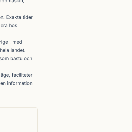
rappmaskin,
. Exakta tider
lera hos
rige , med
hela landet.
r som bastu och
äge, faciliteter
en information