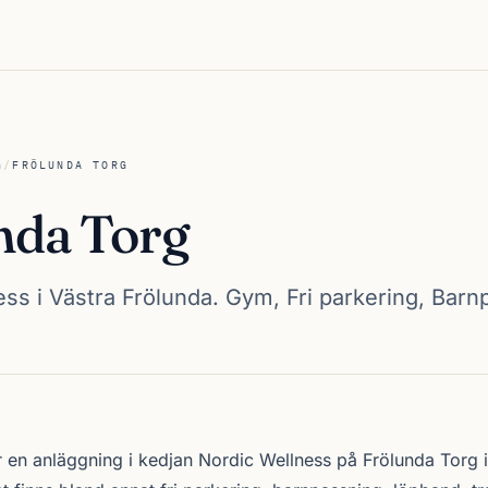
G
/
FRÖLUNDA TORG
nda Torg
ss i Västra Frölunda. Gym, Fri parkering, Barn
g
 en anläggning i kedjan
Nordic Wellness
på Frölunda Torg 