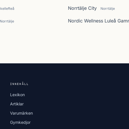
Norrtälje City
kellefteå
Norrtälje
Nordic Wellness Luleå Gam
Norrtälje
INNEHÅLL
Lexikon
Artiklar
Varumärken
Gymkedjor