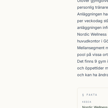
Utöver gymgolvet
personlig tränare
Anläggningen har
per veckodag stå
anläggningen inf
Nordic Wellness
huvudkontor i Gö
Mellansegment me
pool på vissa ort
Det finns 9 gym 
och öppettider m
och kan ha ändr
§ FAKTA
KEDJA
Nordic Wellness