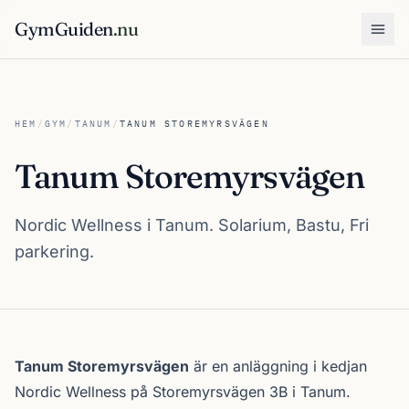
GymGuiden
.nu
Öpp
HEM
/
GYM
/
TANUM
/
TANUM STOREMYRSVÄGEN
Tanum Storemyrsvägen
Nordic Wellness i Tanum. Solarium, Bastu, Fri
parkering.
Om Tanum Storemyrsvägen
Tanum Storemyrsvägen
är en anläggning i kedjan
Nordic Wellness
på Storemyrsvägen 3B i
Tanum
.