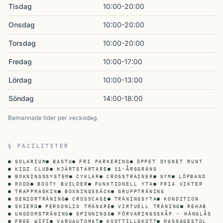
Tisdag
10:00-20:00
Onsdag
10:00-20:00
Torsdag
10:00-20:00
Fredag
10:00-17:00
Lördag
10:00-13:00
Söndag
14:00-18:00
Bemannade tider per veckodag.
§ FACILITETER
SOLARIUM
BASTU
FRI PARKERING
ÖPPET DYGNET RUNT
KIDZ CLUB
HJÄRTSTARTARE
11-ÅRSGRÄNS
BOKNINGSSYSTEM
CYKLAR
CROSSTRAINER
GYM
LÖPBAND
RODD
BOOTY BUILDER
FUNKTIONELL YTA
FRIA VIKTER
TRAPPMASKIN
BOXNINGSSÄCK
GRUPPTRÄNING
SENIORTRÄNING
CROSSCAGE
TRÄNINGSYTA
KONDITION
SKIERG
PERSONLIG TRÄNARE
VIRTUELL TRÄNING
REHAB
UNGDOMSTRÄNING
SPINNINGS
FÖRVARINGSSKÅP - HÄNGLÅS
FREE WIFI
VARUAUTOMAT
KOSTTILLSKOTT
MASSAGESTOL