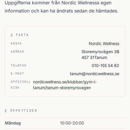
Uppgifterna kommer från Nordic Wellnesss egen
information och kan ha ändrats sedan de hämtades.
§ FAKTA
Nordic Wellness
KEDJA
Storemyrsvägen 3B
ADRESS
457 31Tanum
010-155 54 82
TELEFON
tanum@nordicwellness.se
E-POST
nordicwellness.se/klubbar/gym-i-
OFFICIELL
tanum/tanum-storemyrsvagen
SIDA
§ ÖPPETTIDER
Måndag
10:00-20:00