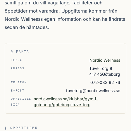
samtliga
om du vill väga läge, faciliteter och
öppettider mot varandra. Uppgifterna kommer från
Nordic Wellnesss egen information och kan ha ändrats
sedan de hämtades.
§ FAKTA
Nordic Wellness
KEDJA
Tuve Torg 8
ADRESS
417 45Göteborg
072-083 92 76
TELEFON
tuvetorg@nordicwellness.se
E-POST
nordicwellness.se/klubbar/gym-i-
OFFICIELL
goteborg/goteborg-tuve-torg
SIDA
§ ÖPPETTIDER