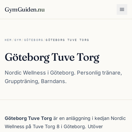
GymGuiden
.nu
Öpp
HEM
/
GYM
/
GÖTEBORG
/
GÖTEBORG TUVE TORG
Göteborg Tuve Torg
Nordic Wellness i Göteborg. Personlig tränare,
Gruppträning, Barndans.
Om Göteborg Tuve Torg
Göteborg Tuve Torg
är en anläggning i kedjan
Nordic
Wellness
på Tuve Torg 8 i
Göteborg
. Utöver