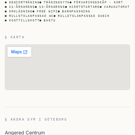
SENIORTRÄNING
TRÄNINGSYTA
FÖRVARINGSSKÅP - KORT
11-ÅRSGRÄNS
13-ÅRSGRÄNS
HJÄRTSTARTARE
VARUAUTOMAT
OMKLÄDNING
FREE WIFI
BARNPASSNING
RULLSTOLANPASSAD WC
RULLSTOLANPASSAD DUSCH
KOSTTILLSKOTT
BASTU
§ KARTA
§ ANDRA GYM I GÖTEBORG
Angered Centrum