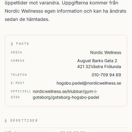
öppettider mot varandra. Uppgifterna kommer från
Nordic Wellnesss egen information och kan ha ändrats
sedan de hämtades.
§ FAKTA
Nordic Wellness
KEDJA
August Barks Gata 2
ADRESS
421 32Västra Frölunda
010-709 94 69
TELEFON
hogsbo.padel@nordicwellness.se
E-POST
nordicwellness.se/klubbar/gym-i-
OFFICIELL
goteborg/goteborg-hogsbo-padel
SIDA
§ ÖPPETTIDER