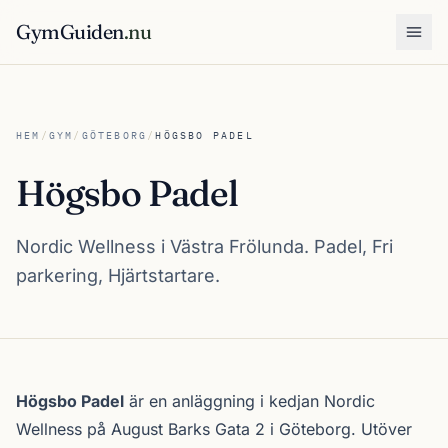
GymGuiden
.nu
Öpp
HEM
/
GYM
/
GÖTEBORG
/
HÖGSBO PADEL
Högsbo Padel
Nordic Wellness i Västra Frölunda. Padel, Fri
parkering, Hjärtstartare.
Om Högsbo Padel
Högsbo Padel
är en anläggning i kedjan
Nordic
Wellness
på August Barks Gata 2 i
Göteborg
. Utöver