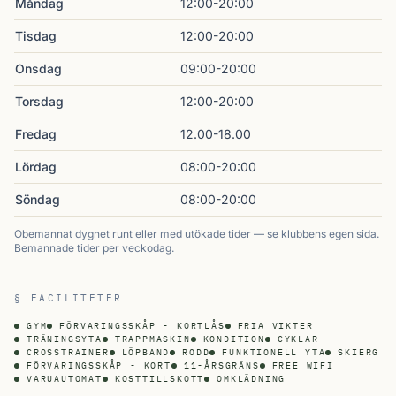
Måndag
12:00-20:00
Tisdag
12:00-20:00
Onsdag
09:00-20:00
Torsdag
12:00-20:00
Fredag
12.00-18.00
Lördag
08:00-20:00
Söndag
08:00-20:00
Obemannat dygnet runt eller med utökade tider — se klubbens egen sida.
Bemannade tider per veckodag.
§ FACILITETER
GYM
FÖRVARINGSSKÅP - KORTLÅS
FRIA VIKTER
TRÄNINGSYTA
TRAPPMASKIN
KONDITION
CYKLAR
CROSSTRAINER
LÖPBAND
RODD
FUNKTIONELL YTA
SKIERG
FÖRVARINGSSKÅP - KORT
11-ÅRSGRÄNS
FREE WIFI
VARUAUTOMAT
KOSTTILLSKOTT
OMKLÄDNING