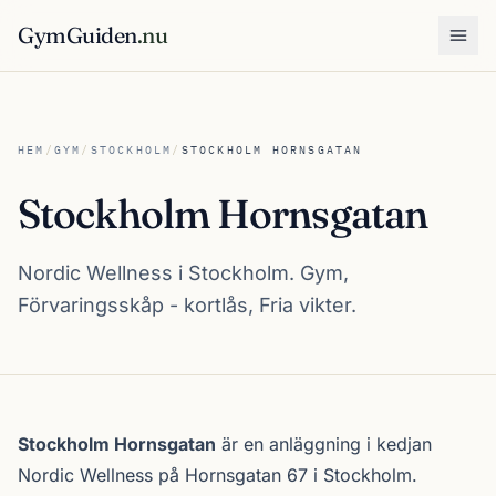
GymGuiden
.nu
Öpp
HEM
/
GYM
/
STOCKHOLM
/
STOCKHOLM HORNSGATAN
Stockholm Hornsgatan
Nordic Wellness i Stockholm. Gym,
Förvaringsskåp - kortlås, Fria vikter.
Om Stockholm Hornsgatan
Stockholm Hornsgatan
är en anläggning i kedjan
Nordic Wellness
på Hornsgatan 67 i
Stockholm
.