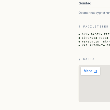
Söndag
Obemannat dygnet runt
§ FACILITETER
GYM
BASTU
FRI
LÖPBAND
RODD
PERSONLIG TRÄN
VARUAUTOMAT
F
§ KARTA