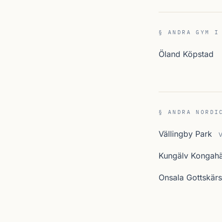
§ ANDRA GYM I
Öland Köpstad
§ ANDRA NORDI
Vällingby Park
V
Kungälv Kongahä
Onsala Gottskär