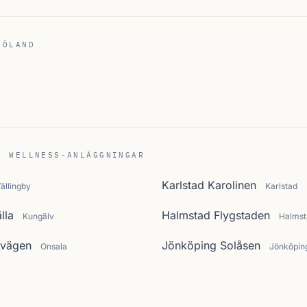
 ÖLAND
C WELLNESS-ANLÄGGNINGAR
Karlstad Karolinen
ällingby
Karlstad
lla
Halmstad Flygstaden
Kungälv
Halmst
svägen
Jönköping Solåsen
Onsala
Jönköpin