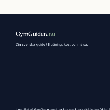
GymGuiden
.nu
Din svenska guide till träning, kost och hälsa.
Innehållet på GymGuiden ersätter inte medicinsk rådgivning. Vid sju