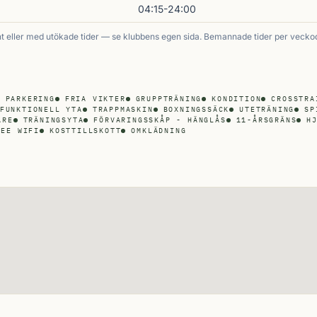
04:15-24:00
 eller med utökade tider — se klubbens egen sida. Bemannade tider per vecko
 PARKERING
FRIA VIKTER
GRUPPTRÄNING
KONDITION
CROSSTRA
FUNKTIONELL YTA
TRAPPMASKIN
BOXNINGSSÄCK
UTETRÄNING
SP
ARE
TRÄNINGSYTA
FÖRVARINGSSKÅP - HÄNGLÅS
11-ÅRSGRÄNS
H
REE WIFI
KOSTTILLSKOTT
OMKLÄDNING