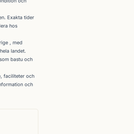
ondition och
n. Exakta tider
lera hos
rige , med
hela landet.
r som bastu och
 faciliteter och
nformation och