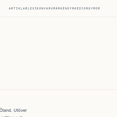
ARTIKLAR
LEXIKON
VARUMÄRKEN
GYMKEDJOR
GYM
OM
Öland
. Utöver