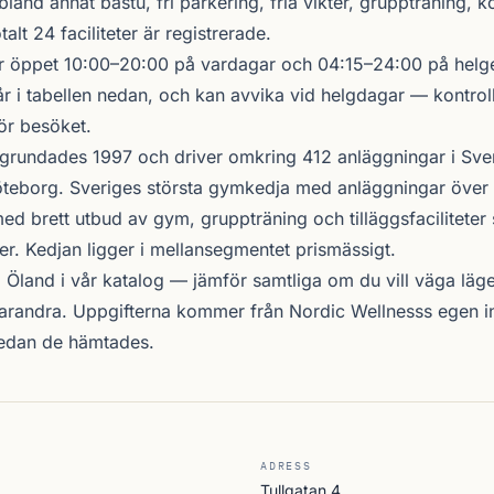
land annat bastu, fri parkering, fria vikter, gruppträning, k
alt 24 faciliteter är registrerade.
r öppet 10:00–20:00 på vardagar och 04:15–24:00 på helge
r i tabellen nedan, och kan avvika vid helgdagar — kontrol
ör besöket.
grundades 1997 och driver omkring 412 anläggningar i Sve
teborg. Sveriges största gymkedja med anläggningar över 
d brett utbud av gym, gruppträning och tilläggsfacilitete
er. Kedjan ligger i mellansegmentet prismässigt.
i Öland i vår katalog —
jämför samtliga
om du vill väga läge,
arandra. Uppgifterna kommer från Nordic Wellnesss egen i
sedan de hämtades.
ADRESS
Tullgatan 4