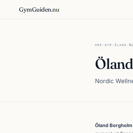
GymGuiden
.nu
HEM
/
GYM
/
ÖLAND
/
Ö
Öland
Nordic Wellne
Om Öland Borgh
Öland Borgholm