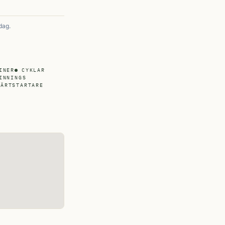
dag.
INER
CYKLAR
INNINGS
JÄRTSTARTARE