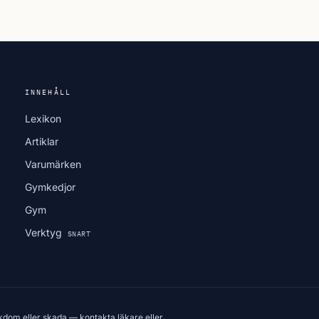
INNEHÅLL
Lexikon
Artiklar
Varumärken
Gymkedjor
Gym
Verktyg
SNART
kdom eller skada — kontakta läkare eller