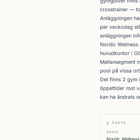
gymgolvet finns b
crosstrainer — tot
Anläggningen ha
per veckodag stå
anläggningen inf
Nordic Wellness
huvudkontor i Gö
Mellansegment me
pool på vissa ort
Det finns 2 gym 
öppettider mot v
kan ha ändrats 
§ FAKTA
KEDJA
Nordic Wellness